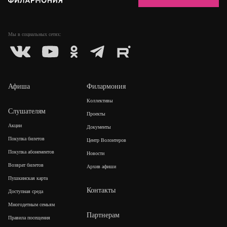
Мы в социальных
сетях:
Афиша
Филармония
Коллективы
Слушателям
Проекты
Акции
Документы
Покупка билетов
Центр Волонтеров
Покупка абонементов
Новости
Возврат билетов
Архив афиши
Пушкинская карта
Контакты
Доступная среда
Многодетным семьям
Партнерам
Правила посещения