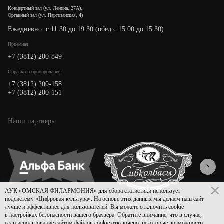
Концертный зал (ул. Ленина, 27А),
Органный зал (ул. Партизанская, 4)
Ежедневно: с 11:30 до 19:30 (обед с 15:00 до 15:30)
Приемная
+7 (3812) 200-849
Cправки и бронирование
+7 (3812) 200-158
+7 (3812) 200-151
Наши партнеры
АУК «ОМСКАЯ ФИЛАРМОНИЯ» для сбора статистики использует
подсистему «Цифровая культура». На основе этих данных мы делаем наш сайт
лучше и эффективнее для пользователей. Вы можете отключить cookie
в настройках безопасности вашего браузера. Обратите внимание, что в случае,
Политика конфиденциальности
Дизайн
Asmart
если использование сайтом файлов cookie отключено, некоторые возможности