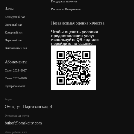
Поддержка проектов
Залы
Реклама в Филармонии
Концертный зал
Независимая оценка качества
Органный зал
Чтобы оценить условия
Камерный зал
предоставления услуг
используйте QR-код или
Парадный зал
перейдите по
ссылке
Выставочный зал
Абонементы
Сезон 2026–2027
Сезон 2025–2026
Суперабонемент
Адрес
Омск, ул. Партизанская, 4
Электронная почта
bukof@omskcity.com
Часы работы касс