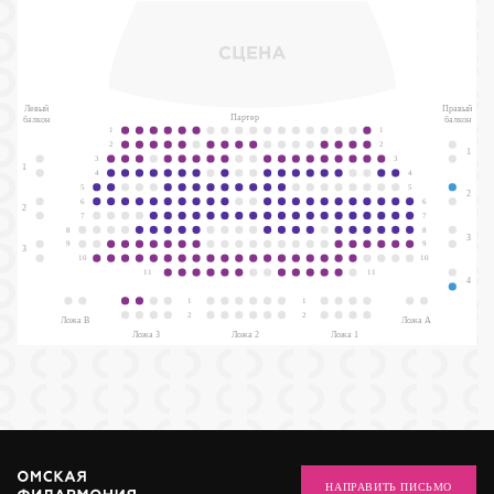
Левый
Правый
Партер
балкон
балкон
1
1
2
2
1
3
3
1
4
4
5
5
2
6
6
2
7
7
8
8
3
9
9
3
10
10
11
11
4
1
1
2
2
Ложа В
Ложа А
Ложа 3
Ложа 2
Ложа 1
НАПРАВИТЬ ПИСЬМО