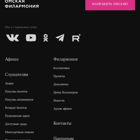
НАПРАВИТЬ ПИСЬМО
Мы в социальных
сетях:
Афиша
Филармония
Коллективы
Слушателям
Проекты
Акции
Документы
Покупка билетов
Центр Волонтеров
Покупка абонементов
Новости
Возврат билетов
Архив афиши
Пушкинская карта
Контакты
Доступная среда
Многодетным семьям
Партнерам