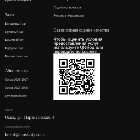
Правила посещения
Поддержка проектов
Залы
Реклама в Филармонии
Концертный зал
Независимая оценка качества
Органный зал
Чтобы оценить условия
Камерный зал
предоставления услуг
используйте QR-код или
Парадный зал
перейдите по
ссылке
Выставочный зал
Абонементы
Сезон 2026–2027
Сезон 2025–2026
Суперабонемент
Адрес
Омск, ул. Партизанская, 4
Электронная почта
bukof@omskcity.com