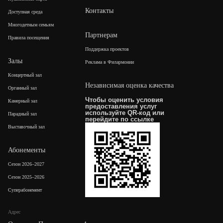
Контакты
Доступная среда
Многодетным семьям
Партнерам
Правила посещения
Поддержка проектов
Залы
Реклама в Филармонии
Концертный зал
Независимая оценка качества
Органный зал
Чтобы оценить условия
Камерный зал
предоставления услуг
используйте QR-код или
Парадный зал
перейдите по
ссылке
Выставочный зал
Абонементы
Сезон 2026–2027
Сезон 2025–2026
Суперабонемент
Адрес