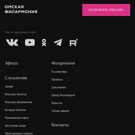
НАПРАВИТЬ ПИСЬМО
Мы в социальных
сетях:
Афиша
Филармония
Коллективы
Слушателям
Проекты
Акции
Документы
Покупка билетов
Центр Волонтеров
Покупка абонементов
Новости
Возврат билетов
Архив афиши
Пушкинская карта
Контакты
Доступная среда
Многодетным семьям