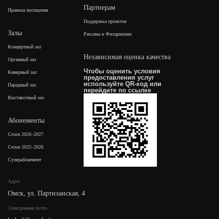
Партнерам
Правила посещения
Поддержка проектов
Залы
Реклама в Филармонии
Концертный зал
Независимая оценка качества
Органный зал
Чтобы оценить условия
Камерный зал
предоставления услуг
используйте QR-код или
Парадный зал
перейдите по
ссылке
Выставочный зал
Абонементы
Сезон 2026–2027
Сезон 2025–2026
Суперабонемент
Адрес
Омск, ул. Партизанская, 4
Электронная почта