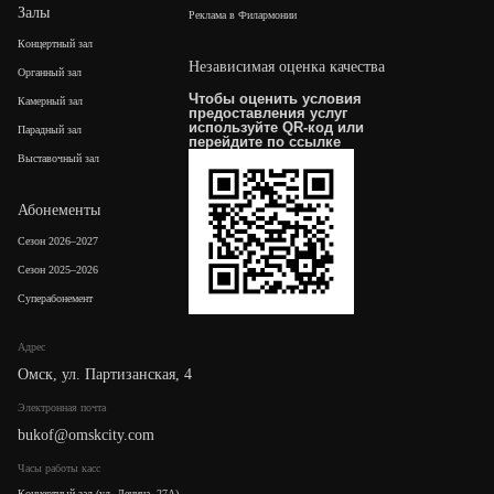
Залы
Реклама в Филармонии
Концертный зал
Независимая оценка качества
Органный зал
Чтобы оценить условия
Камерный зал
предоставления услуг
используйте QR-код или
Парадный зал
перейдите по
ссылке
Выставочный зал
Абонементы
Сезон 2026–2027
Сезон 2025–2026
Суперабонемент
Адрес
Омск, ул. Партизанская, 4
Электронная почта
bukof@omskcity.com
Часы работы касс
Концертный зал (ул. Ленина, 27А),