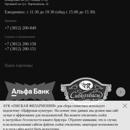
Органный зал (ул. Партизанская, 4)
Ежедневно: с 11:30 до 19:30 (обед с 15:00 до 15:30)
Приемная
+7 (3812) 200-849
Cправки и бронирование
+7 (3812) 200-158
+7 (3812) 200-151
Наши партнеры
АУК «ОМСКАЯ ФИЛАРМОНИЯ» для сбора статистики использует
подсистему «Цифровая культура». На основе этих данных мы делаем наш сайт
лучше и эффективнее для пользователей. Вы можете отключить cookie
в настройках безопасности вашего браузера. Обратите внимание, что в случае,
Политика конфиденциальности
Дизайн
Asmart
если использование сайтом файлов cookie отключено, некоторые возможности
Старая версия сайта
Создание сайта
Mahogany
и услуги сайта могут быть недоступны.