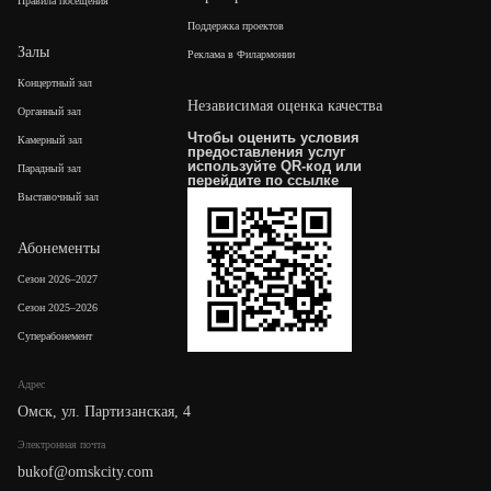
Правила посещения
Поддержка проектов
Залы
Реклама в Филармонии
Концертный зал
Независимая оценка качества
Органный зал
Чтобы оценить условия
Камерный зал
предоставления услуг
используйте QR-код или
Парадный зал
перейдите по
ссылке
Выставочный зал
Абонементы
Сезон 2026–2027
Сезон 2025–2026
Суперабонемент
Адрес
Омск, ул. Партизанская, 4
Электронная почта
bukof@omskcity.com