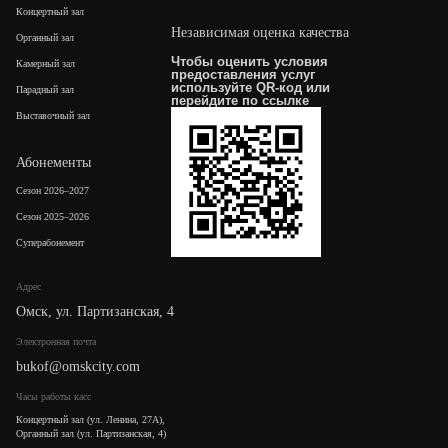
Концертный зал
Независимая оценка качества
Органный зал
Чтобы оценить условия
Камерный зал
предоставления услуг
используйте QR-код или
Парадный зал
перейдите по
ссылке
Выставочный зал
Абонементы
Сезон 2026–2027
Сезон 2025–2026
Суперабонемент
Адрес
Омск, ул. Партизанская, 4
Электронная почта
bukof@omskcity.com
Часы работы касс
Концертный зал (ул. Ленина, 27А),
Органный зал (ул. Партизанская, 4)