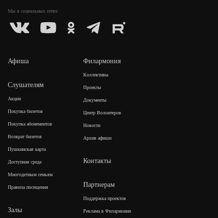
Мы в социальных
сетях:
Афиша
Филармония
Коллективы
Слушателям
Проекты
Акции
Документы
Покупка билетов
Центр Волонтеров
Покупка абонементов
Новости
Возврат билетов
Архив афиши
Пушкинская карта
Контакты
Доступная среда
Многодетным семьям
Партнерам
Правила посещения
Поддержка проектов
Залы
Реклама в Филармонии