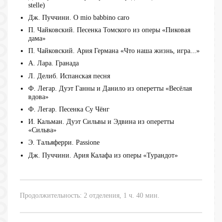
stelle)
Дж. Пуччини. O mio babbino caro
П. Чайковский. Песенка Томского из оперы «Пиковая
дама»
П. Чайковский. Ария Германа «Что наша жизнь, игра...»
А. Лара. Гранада
Л. Делиб. Испанская песня
Ф. Легар. Дуэт Ганны и Данило из оперетты «Весёлая
вдова»
Ф. Легар. Песенка Су Чёнг
И. Кальман. Дуэт Сильвы и Эдвина из оперетты
«Сильва»
Э. Тальяферри. Passione
Дж. Пуччини. Ария Калафа из оперы «Турандот»
Продолжительность: 2 отделения, 1 ч. 40 мин.