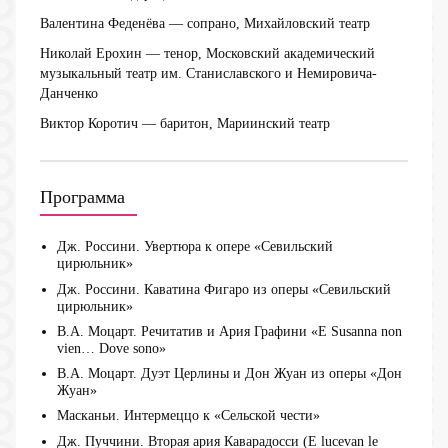
Валентина Феденёва
— сопрано, Михайловский театр
Николай Ерохин
— тенор, Московский академический
музыкальный театр им. Станиславского и Немировича-
Данченко
Виктор Коротич
— баритон, Мариинский театр
Программа
Дж. Россини. Увертюра к опере «Севильский
цирюльник»
Дж. Россини. Каватина Фигаро из оперы «Севильский
цирюльник»
В.А. Моцарт. Речитатив и Ария Графини «Е Susanna non
vien… Dove sono»
В.А. Моцарт. Дуэт Церлины и Дон Жуан из оперы «Дон
Жуан»
Масканьи. Интермеццо к «Сельской чести»
Дж. Пуччини. Вторая ария Каварадосси (E lucevan le