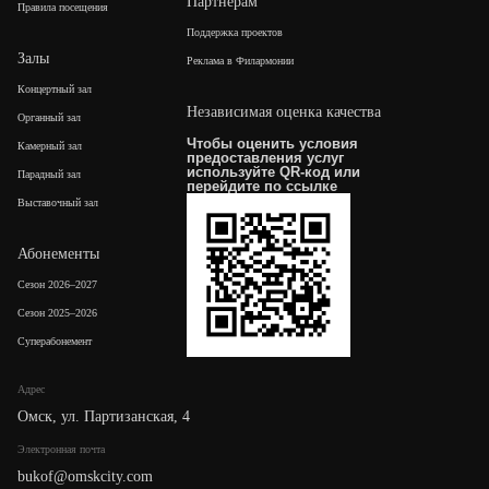
Партнерам
Правила посещения
Поддержка проектов
Залы
Реклама в Филармонии
Концертный зал
Независимая оценка качества
Органный зал
Чтобы оценить условия
Камерный зал
предоставления услуг
используйте QR-код или
Парадный зал
перейдите по
ссылке
Выставочный зал
Абонементы
Сезон 2026–2027
Сезон 2025–2026
Суперабонемент
Адрес
Омск, ул. Партизанская, 4
Электронная почта
bukof@omskcity.com