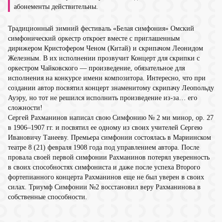
абонементы действительны.
Традиционный зимний фестиваль «Белая симфония» Омский
симфонический оркестр откроет вместе с приглашенным
дирижером Кристофером Ченом (Китай) и скрипачом Леонидом
Железным. В их исполнении прозвучит Концерт для скрипки с
оркестром Чайковского — произведение, обязательное для
исполнения на конкурсе имени композитора. Интересно, что при
создании автор посвятил концерт знаменитому скрипачу Леопольду
Ауэру, но тот не решился исполнить произведение из-за… его
сложности!
Сергей Рахманинов написал свою Симфонию № 2 ми минор, op. 27
в 1906–1907 гг. и посвятил ее одному из своих учителей Сергею
Ивановичу Танееву. Премьера симфонии состоялась в Мариинском
театре 8 (21) февраля 1908 года под управлением автора. После
провала своей первой симфонии Рахманинов потерял уверенность
в своих способностях симфониста и даже после успеха Второго
фортепианного концерта Рахманинов еще не был уверен в своих
силах. Триумф Симфонии №2 восстановил веру Рахманинова в
собственные способности.