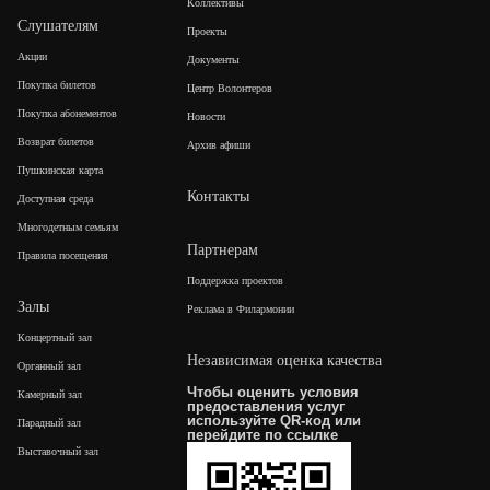
Коллективы
Слушателям
Проекты
Акции
Документы
Покупка билетов
Центр Волонтеров
Покупка абонементов
Новости
Возврат билетов
Архив афиши
Пушкинская карта
Контакты
Доступная среда
Многодетным семьям
Партнерам
Правила посещения
Поддержка проектов
Залы
Реклама в Филармонии
Концертный зал
Независимая оценка качества
Органный зал
Чтобы оценить условия
Камерный зал
предоставления услуг
используйте QR-код или
Парадный зал
перейдите по
ссылке
Выставочный зал