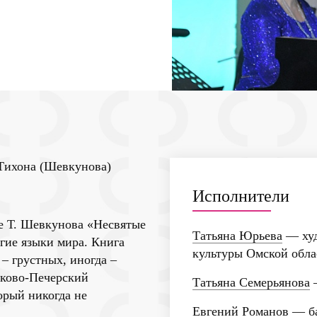
 Тихона (Шевкунова)
Исполнители
е Т. Шевкунова «Несвятые
Татьяна Юрьева
— худ
гие языки мира. Книга
культуры Омской обла
– грустных, иногда –
сково-Печерский
Татьяна Семерьянова
орый никогда не
Евгений Романов
— ба