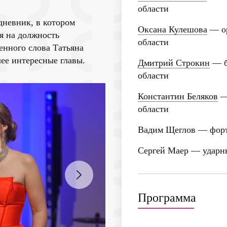
области
дневник, в котором
Оксана Кулешова
— ор
я на должность
области
енного слова Татьяна
ее интересные главы.
Дмитрий Строкин
— б
области
Константин Беляков
— 
области
Вадим Щеглов
— форт
Сергей Маер
— ударн
Программа