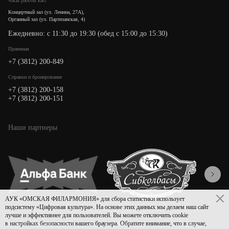
Часы работы касс
Концертный зал (ул. Ленина, 27А),
Органный зал (ул. Партизанская, 4)
Ежедневно: с 11:30 до 19:30 (обед с 15:00 до 15:30)
Приемная
+7 (3812) 200-849
Cправки и бронирование
+7 (3812) 200-158
+7 (3812) 200-151
Наши партнеры
АУК «ОМСКАЯ ФИЛАРМОНИЯ» для сбора статистики использует
подсистему «Цифровая культура». На основе этих данных мы делаем наш сайт
лучше и эффективнее для пользователей. Вы можете отключить cookie
в настройках безопасности вашего браузера. Обратите внимание, что в случае,
Политика конфиденциальности
Дизайн
Asmart