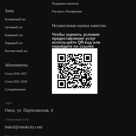
Поддержка проектов
Залы
Реклама в Филармонии
Концертный зал
Независимая оценка качества
Органный зал
Чтобы оценить условия
Камерный зал
предоставления услуг
используйте QR-код или
Парадный зал
перейдите по
ссылке
Выставочный зал
Абонементы
Сезон 2026–2027
Сезон 2025–2026
Суперабонемент
Адрес
Омск, ул. Партизанская, 4
Электронная почта
bukof@omskcity.com