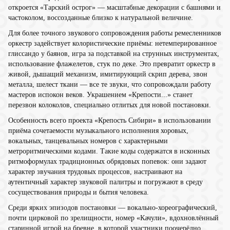
откроется «Тарский острог» — масштабные декорации с башнями и
частоколом, воссозданные близко к натуральной величине.
Для более точного звукового сопровождения работы ремесленников
оркестр задействует колористические приёмы: нетемперированное
глиссандо у баянов, игра за подставкой на струнных инструментах,
использование флажелетов, стук по деке. Это превратит оркестр в
живой, дышащий механизм, имитирующий скрип дерева, звон
металла, шелест ткани — все те звуки, что сопровождали работу
мастеров испокон веков. Украшением «Крепости...» станет
перезвон колоколов, специально отлитых для новой постановки.
Особенность всего проекта «Крепость Сибири» в использовании
приёма сочетаемости музыкального исполнения хоровых,
вокальных, танцевальных номеров с характерными
метроритмическими кодами. Такие коды содержатся в исконных
ритмоформулах традиционных обрядовых попевок: они задают
характер звучания трудовых процессов, настраивают на
аутентичный характер звуковой палитры и погружают в среду
сосуществования природы и бытия человека.
Среди ярких эпизодов постановки — вокально-хореографический,
почти цирковой по зрелищности, номер «Качули», вдохновлённый
старинной игрой на бревне, в которой участники поочерёдно