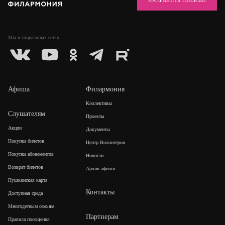
НАПРАВИТЬ ПИСЬМО
Мы в социальных
сетях:
Афиша
Филармония
Коллективы
Слушателям
Проекты
Акции
Документы
Покупка билетов
Центр Волонтеров
Покупка абонементов
Новости
Возврат билетов
Архив афиши
Пушкинская карта
Контакты
Доступная среда
Многодетным семьям
Партнерам
Правила посещения