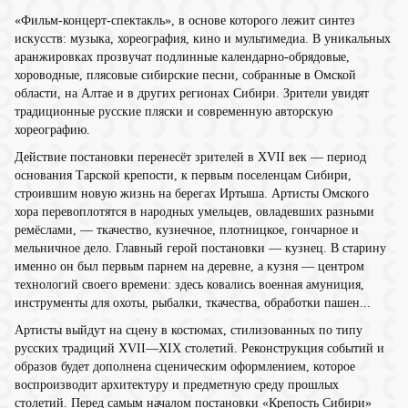
«Фильм-концерт-спектакль», в основе которого лежит синтез
искусств: музыка, хореография, кино и мультимедиа. В уникальных
аранжировках прозвучат подлинные календарно-обрядовые,
хороводные, плясовые сибирские песни, собранные в Омской
области, на Алтае и в других регионах Сибири. Зрители увидят
традиционные русские пляски и современную авторскую
хореографию.
Действие постановки перенесёт зрителей в XVII век — период
основания Тарской крепости, к первым поселенцам Сибири,
строившим новую жизнь на берегах Иртыша. Артисты Омского
хора перевоплотятся в народных умельцев, овладевших разными
ремёслами, — ткачество, кузнечное, плотницкое, гончарное и
мельничное дело. Главный герой постановки — кузнец. В старину
именно он был первым парнем на деревне, а кузня — центром
технологий своего времени: здесь ковались военная амуниция,
инструменты для охоты, рыбалки, ткачества, обработки пашен...
Артисты выйдут на сцену в костюмах, стилизованных по типу
русских традиций ХVII—ХIX столетий. Реконструкция событий и
образов будет дополнена сценическим оформлением, которое
воспроизводит архитектуру и предметную среду прошлых
столетий. Перед самым началом постановки «Крепость Сибири»