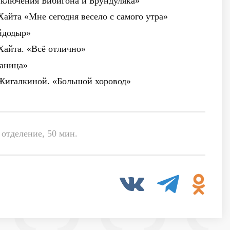
иключения Бибигона и Брундуляка»
 Хайта «Мне сегодня весело с самого утра»
йдодыр»
 Хайта. «Всё отлично»
таница»
. Жигалкиной. «Большой хоровод»
 отделение, 50 мин.