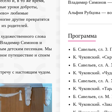
село и, в то же время,
Владимир Симонов
— 
вые уроки доброты,
Альфия Рубцова
— во
ерево» любимые
огие другие превратятся
 их родителей.
Программа
р художественного слова
 Владимир Симонов и
рым детским песенкам. Мы
Б. Савельев, сл. З.
сное путешествие и споем
К. Чуковский. «Ск
Б. Савельев, сл. А
тречу с настоящим чудом.
К. Чуковский. «Чуд
Б. Савельев, сл. А.
К. Чуковский. «Та
Б. Савельев, сл. М
К. Чуковский. «Зак