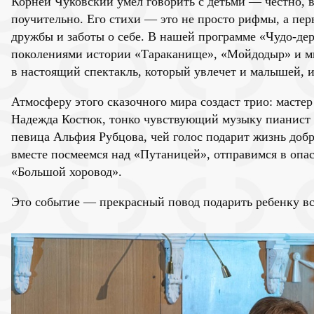
Корней Чуковский умел говорить с детьми — честно, ве
поучительно. Его стихи — это не просто рифмы, а пер
дружбы и заботы о себе. В нашей программе «Чудо-д
поколениями истории «Тараканище», «Мойдодыр» и мн
в настоящий спектакль, который увлечет и малышей, и
Атмосферу этого сказочного мира создаст трио: масте
Надежда Костюк, тонко чувствующий музыку пианист
певица Альфия Рубцова, чей голос подарит жизнь доб
вместе посмеемся над «Путаницей», отправимся в опа
«Большой хоровод».
Это событие — прекрасный повод подарить ребенку вс