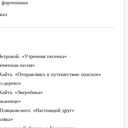
фортепиано
кал
 Петровой. «Утренняя песенка»
рюченная песня»
. Хайта. «Отправляясь в путешествие опасное»
о-дерево»
 Хайта. «Зверобика»
раканище»
. Пляцковского. «Настоящий друг»
аляка»