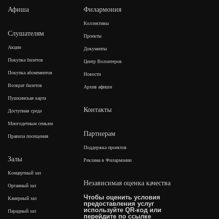
Афиша
Филармония
Коллективы
Слушателям
Проекты
Акции
Документы
Покупка билетов
Центр Волонтеров
Покупка абонементов
Новости
Возврат билетов
Архив афиши
Пушкинская карта
Контакты
Доступная среда
Многодетным семьям
Партнерам
Правила посещения
Поддержка проектов
Залы
Реклама в Филармонии
Концертный зал
Независимая оценка качества
Органный зал
Чтобы оценить условия
Камерный зал
предоставления услуг
используйте QR-код или
Парадный зал
перейдите по
ссылке