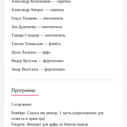
Александр Колесников
— скрипка
Александр Аморос
— скрипка
Ольга Ушакова
— виолончель
Зоя Дуденкова
— виолончель
Тамара Слуцкер
— виолончель
Таисия Туманская
— флейта
Дина Ласкина
— арфа
Федор Кутузов
— фортепиано
Захар Внутских
— фортепиано
Программа
I отделение:
Ромберг. Соната ми минор, 1 часть (переложение для
солиста и оркестра)
Гендель. Концерт для арфы си бемоль мажор