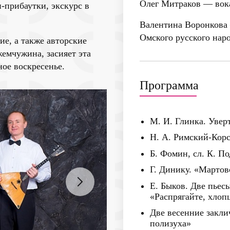
Олег Митраков
— вок
-прибаутки, экскурс в
Валентина Воронкова
Омского русского нар
е, а также авторские
емчужина, засияет эта
ое воскресенье.
Программа
М. И. Глинка. Увер
Н. А. Римский-Корс
Б. Фомин, сл. К. П
Г. Динику. «Мартов
Е. Быков. Две пьес
«Распрягайте, хлоп
Две весенние закл
полизуха»