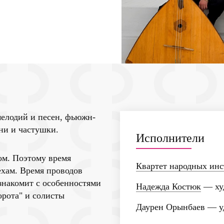
мелодий и песен, фьюжн-
ни и частушки.
Исполнители
ом. Поэтому время
Квартет народных инс
ехам. Время проводов
знакомит с особенностями
Надежда Костюк
— худ
орота" и солисты
Даурен Орынбаев
— у