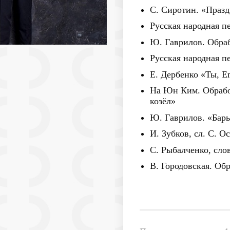
С. Сиротин. «Праз
Русская народная п
Ю. Гаврилов. Обра
Русская народная п
Е. Дербенко «Ты, Е
На Юн Ким. Обрабо
козёл»
Ю. Гаврилов. «Бар
И. Зубков, сл. С. 
С. Рыбалченко, сл
В. Городовская. Об