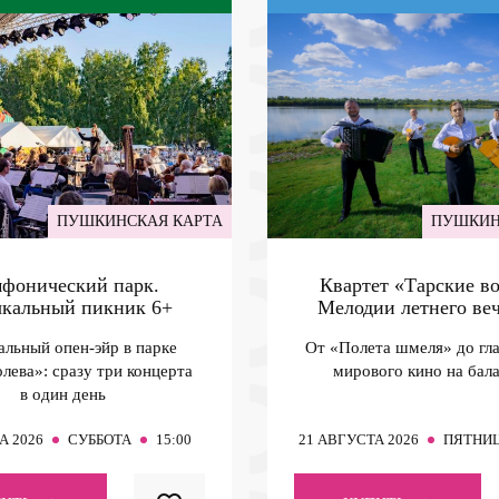
ПУШКИНСКАЯ КАРТА
ПУШКИН
фонический парк.
Квартет «Тарские во
кальный пикник
6+
Мелодии летнего ве
льный опен-эйр в парке
От «Полета шмеля» до гл
лева»: сразу три концерта
мирового кино на бал
в один день
А 2026
СУББОТА
15:00
21
АВГУСТА 2026
ПЯТНИ