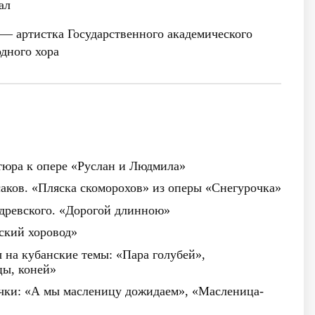
ал
— артистка Государственного академического
одного хора
тюра к опере «Руслан и Людмила»
аков. «Пляска скоморохов» из оперы «Снегурочка»
одревского. «Дорогой длинною»
ский хоровод»
ы на кубанские темы: «Пара голубей»,
цы, коней»
ички: «А мы масленицу дожидаем», «Масленица-