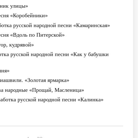
дник улицы»
есня «Коробейники»
ботка русской народной песни «Камаринская»
есня «Вдоль по Питерской»
гор, кудрявой»
тка русской народной песни «Как у бабушки
ыня»
Осиашвили. «Золотая ярмарка»
ова народные «Прощай, Масленица»
работка русской народной песни «Калинка»