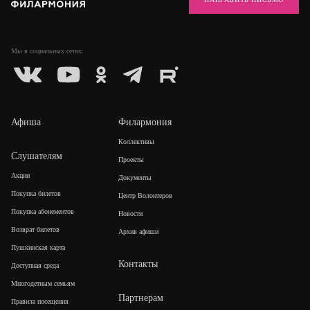
Мы в социальных
сетях:
Афиша
Филармония
Коллективы
Слушателям
Проекты
Акции
Документы
Покупка билетов
Центр Волонтеров
Покупка абонементов
Новости
Возврат билетов
Архив афиши
Пушкинская карта
Контакты
Доступная среда
Многодетным семьям
Партнерам
Правила посещения