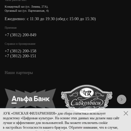
Концертный зал (ул. Ленина, 27А),
Органный зал (ул. Партизанская, 4)
Ежедневно: с 11:30 до 19:30 (обед с 15:00 до 15:30)
Приемная
+7 (3812) 200-849
Cправки и бронирование
+7 (3812) 200-158
+7 (3812) 200-151
Наши партнеры
АУК «ОМСКАЯ ФИЛАРМОНИЯ» для сбора статистики использует
подсистему «Цифровая культура». На основе этих данных мы делаем наш сайт
лучше и эффективнее для пользователей. Вы можете отключить cookie
в настройках безопасности вашего браузера. Обратите внимание, что в случае,
Политика конфиденциальности
Дизайн
Asmart