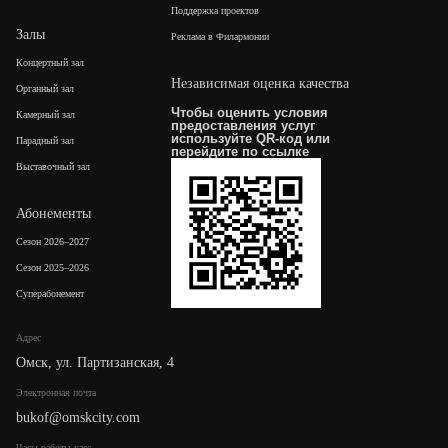
Поддержка проектов
Залы
Реклама в Филармонии
Концертный зал
Независимая оценка качества
Органный зал
Чтобы оценить условия
Камерный зал
предоставления услуг
используйте QR-код или
Парадный зал
перейдите по
ссылке
Выставочный зал
Абонементы
Сезон 2026–2027
Сезон 2025–2026
Суперабонемент
Адрес
Омск, ул. Партизанская, 4
Электронная почта
bukof@omskcity.com
Часы работы касс