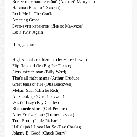
Все, что связано с тобой (Алексей Мажуков)
Наташа (Евгений Хавтан)
Rock Me In The Cradle
Amazing Grace
Буги-вуги карантин (Денис Мажуков)
Let’s Twist Again
II отделение:
High school confidential (Jerry Lee Lewis)
Flip flop and fly (Big Joe Turner)
Sixty minute man (Billy Ward)
That's all right mama (Arthur Crudup)
Great balls of fire (Otis Blackwell)
Mohair Sam (Charlie Rich)
All shook up (Otis Blackwell)
What'd I say (Ray Charles)
Blue suede shoes (Carl Perkins)
After You've Gone (Turner Layton)
Tutti Frutti (Little Richard )
Hallelujah I Love Her So (Ray Charles)
Johnny B. Good (Сhuck Berry)