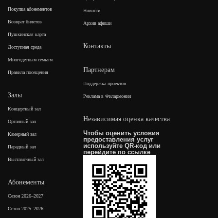
Покупка абонементов
Новости
Возврат билетов
Архив афиши
Пушкинская карта
Контакты
Доступная среда
Многодетным семьям
Партнерам
Правила посещения
Поддержка проектов
Залы
Реклама в Филармонии
Концертный зал
Независимая оценка качества
Органный зал
Чтобы оценить условия
Камерный зал
предоставления услуг
используйте QR-код или
Парадный зал
перейдите по
ссылке
Выставочный зал
Абонементы
Сезон 2026–2027
Сезон 2025–2026