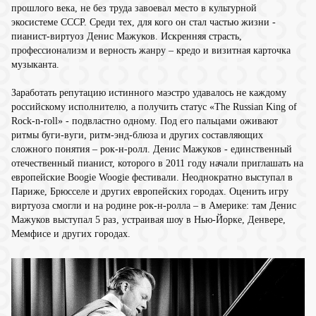
прошлого века, не без труда завоевал место в культурной
экосистеме СССР. Среди тех, для кого он стал частью жизни -
пианист-виртуоз Денис Мажуков. Искренняя страсть,
профессионализм и верность жанру – кредо и визитная карточка
музыканта.
Заработать репутацию истинного маэстро удавалось не каждому
российскому исполнителю, а получить статус «The Russian King of
Rock-n-roll» - подвластно одному. Под его пальцами оживают
ритмы буги-вуги, ритм-энд-блюза и других составляющих
сложного понятия – рок-н-ролл. Денис Мажуков - единственный
отечественный пианист, которого в 2011 году начали приглашать на
европейские Boogie Woogie фестивали. Неоднократно выступал в
Париже, Брюсселе и других европейских городах. Оценить игру
виртуоза смогли и на родине рок-н-ролла – в Америке: там Денис
Мажуков выступал 5 раз, устраивая шоу в Нью-Йорке, Денвере,
Мемфисе и других городах.