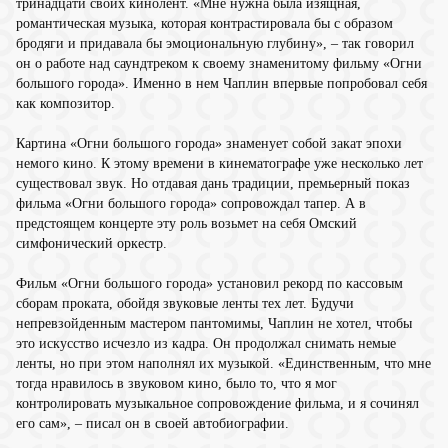
тринадцати своих кинолент. «Мне нужна была изящная,
романтическая музыка, которая контрастировала бы с образом
бродяги и придавала бы эмоциональную глубину», – так говорил
он о работе над саундтреком к своему знаменитому фильму «Огни
большого города». Именно в нем Чаплин впервые попробовал себя
как композитор.
Картина «Огни большого города» знаменует собой закат эпохи
немого кино. К этому времени в кинематографе уже несколько лет
существовал звук. Но отдавая дань традиции, премьерный показ
фильма «Огни большого города» сопровождал тапер. А в
предстоящем концерте эту роль возьмет на себя Омский
симфонический оркестр.
Фильм «Огни большого города» установил рекорд по кассовым
сборам проката, обойдя звуковые ленты тех лет. Будучи
непревзойденным мастером пантомимы, Чаплин не хотел, чтобы
это искусство исчезло из кадра. Он продолжал снимать немые
ленты, но при этом наполнял их музыкой. «Единственным, что мне
тогда нравилось в звуковом кино, было то, что я мог
контролировать музыкальное сопровождение фильма, и я сочинял
его сам», – писал он в своей автобиографии.