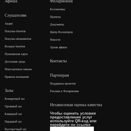
Афиша
Филармония
Коллективы
Слушателям
Проекты
Акции
Документы
Покупка билетов
Центр Волонтеров
Покупка абонементов
Новости
Возврат билетов
Архив афиши
Пушкинская карта
Контакты
Доступная среда
Многодетным семьям
Партнерам
Правила посещения
Поддержка проектов
Залы
Реклама в Филармонии
Концертный зал
Независимая оценка качества
Органный зал
Чтобы оценить условия
Камерный зал
предоставления услуг
используйте QR-код или
Парадный зал
перейдите по
ссылке
Выставочный зал