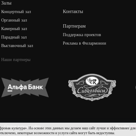
Залы
Контакты
Концертный зал
Органный зал
Партнерам
Камерный зал
Поддержка проектов
Парадный зал
Реклама в Филармонии
Выставочный зал
Наши партнеры
Старая версия сайта
Дизайн
As
культура». На основе этих данных мы делаем наш сайт лучше и эффективнее для пол
 отключено, некоторые возможности и услуги сайта могут быть недоступны.