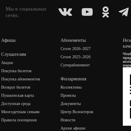
Мы в социальных
сетях:
Афиша
Абонементы
Нез
кач
Сезон 2026–2027
Слушателям
Что
Сезон 2025–2026
пре
исп
Акции
Суперабонемент
пер
Покупка билетов
Филармония
Покупка абонементов
Возврат билетов
Коллективы
Пушкинская карта
Проекты
Доступная среда
Документы
Многодетным семьям
Центр Волонтеров
Правила посещения
Новости
Архив афиши