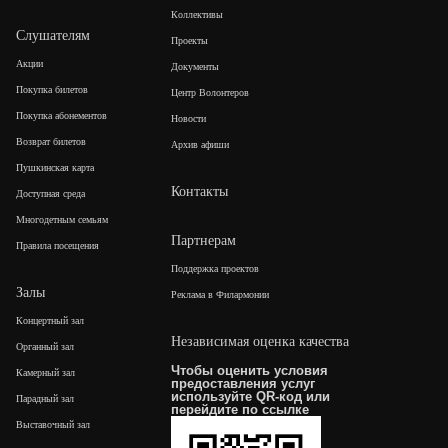
Коллективы
Слушателям
Проекты
Акции
Документы
Покупка билетов
Центр Волонтеров
Покупка абонементов
Новости
Возврат билетов
Архив афиши
Пушкинская карта
Контакты
Доступная среда
Многодетным семьям
Партнерам
Правила посещения
Поддержка проектов
Залы
Реклама в Филармонии
Концертный зал
Независимая оценка качества
Органный зал
Чтобы оценить условия
Камерный зал
предоставления услуг
используйте QR-код или
Парадный зал
перейдите по
ссылке
Выставочный зал