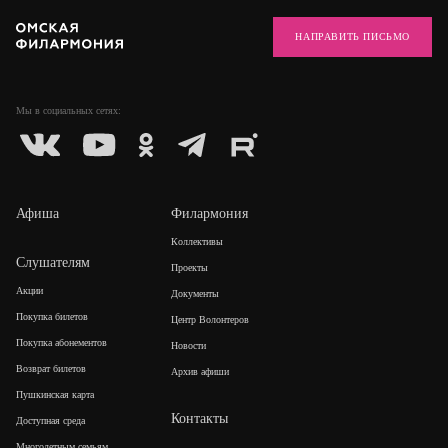
НАПРАВИТЬ ПИСЬМО
Мы в социальных
сетях:
Афиша
Филармония
Коллективы
Слушателям
Проекты
Акции
Документы
Покупка билетов
Центр Волонтеров
Покупка абонементов
Новости
Возврат билетов
Архив афиши
Пушкинская карта
Контакты
Доступная среда
Многодетным семьям