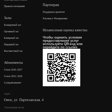
Партнерам
Правила посещения
Поддержка проектов
Залы
Реклама в Филармонии
Концертный зал
Независимая оценка качества
Органный зал
Чтобы оценить условия
Камерный зал
предоставления услуг
используйте QR-код или
Парадный зал
перейдите по
ссылке
Выставочный зал
Абонементы
Сезон 2026–2027
Сезон 2025–2026
Суперабонемент
Адрес
Омск, ул. Партизанская, 4
Электронная почта