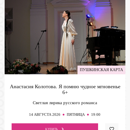
ПУШКИНСКАЯ КАРТА
Анастасия Колотова. Я помню чудное мгновенье
6+
Светлая лирика русского романса
14
АВГУСТА 2026
ПЯТНИЦА
19:00
КУПИТЬ