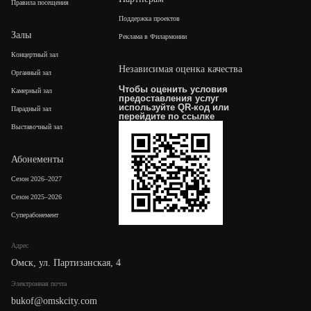
Правила посещения
Поддержка проектов
Залы
Реклама в Филармонии
Концертный зал
Независимая оценка качества
Органный зал
Чтобы оценить условия
Камерный зал
предоставления услуг
используйте QR-код или
Парадный зал
перейдите по
ссылке
Выставочный зал
Абонементы
Сезон 2026–2027
Сезон 2025–2026
Суперабонемент
Адрес
Омск, ул. Партизанская, 4
Электронная почта
bukof@omskcity.com