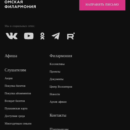
НАПРАВИТЬ ПИСЬМО
Мы в социальных
сетях:
Афиша
Филармония
Коллективы
Слушателям
Проекты
Акции
Документы
Покупка билетов
Центр Волонтеров
Покупка абонементов
Новости
Возврат билетов
Архив афиши
Пушкинская карта
Контакты
Доступная среда
Многодетным семьям
Партнерам