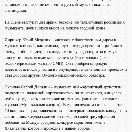
взглядам и манере письма гении русской музыки оказались
антиподами.
На сцене выступят два ярких, бесконечно талантливых российских
музыканта, добившихся высот на международной арене.
Дирижер Юрий Медяник – «человек с божественным даром к
музыке, который, как ледоход, идет впереди времени и разбивает
стену, разбивает лед, прокладывает новую дорогу, и за ним уже
смогут поплыть всякие маленькие корабли и лодки» (так
охарактеризовали маэстро СМИ). Он приобрел широкую
известность после участия в популярных телевизионных проектах и
стал добрым другом Омского симфонического оркестра.
Скрипач Сергей Догадин - музыкант, чей «эффектный артистизм
подкреплен надежной виртуозностью: он знает секрет, как увлечь
публику, удержать зрительское внимание» (так писал о солисте
журнал «Музыкальная жизнь»). В его послужном списке – свыше
10 высших наград, завоеванных на интернациональных конкурсных
состязаниях. Сердца омичей он покорил своей триумфальной
победой на Международном конкурсе скрипачей имени
Янкелевича, который проходит в нашем городе.