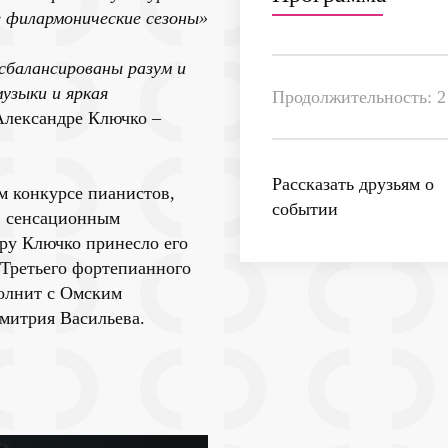
е филармонические сезоны»
сбалансированы разум и
узыки и яркая
Продолжительность: 2 
Александре Ключко –
.
Рассказать друзьям о
м конкурсе пианистов,
событии
в сенсационным
ру Ключко принесло его
 Третьего фортепианного
полнит с Омским
митрия Васильева.