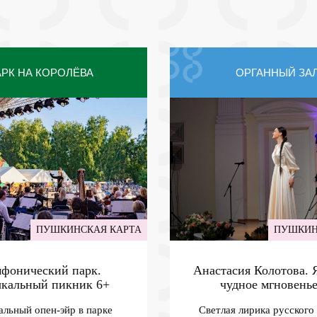
РК НА КОРОЛЁВА
ОРГАННЫЙ ЗА
ПУШКИНСКАЯ КАРТА
ПУШКИН
фонический парк.
Анастасия Колотова.
кальный пикник
6+
чудное мгновень
льный опен-эйр в парке
Светлая лирика русского