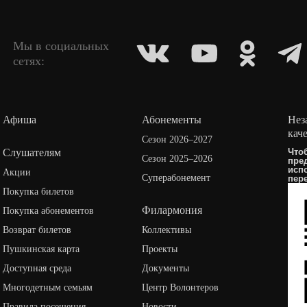
Мы в социальных
сетях:
Афиша
Абонементы
Нез
кач
Сезон 2026–2027
Слушателям
Что
Сезон 2025–2026
пре
исп
Акции
Суперабонемент
пер
Покупка билетов
Филармония
Покупка абонементов
Возврат билетов
Коллективы
Пушкинская карта
Проекты
Доступная среда
Документы
Многодетным семьям
Центр Волонтеров
Правила посещения
Новости