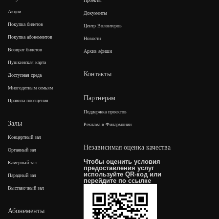
Проекты
Акции
Документы
Покупка билетов
Центр Волонтеров
Покупка абонементов
Новости
Возврат билетов
Архив афиши
Пушкинская карта
Контакты
Доступная среда
Многодетным семьям
Партнерам
Правила посещения
Поддержка проектов
Залы
Реклама в Филармонии
Концертный зал
Независимая оценка качества
Органный зал
Чтобы оценить условия
Камерный зал
предоставления услуг
используйте QR-код или
Парадный зал
перейдите по
ссылке
Выставочный зал
Абонементы