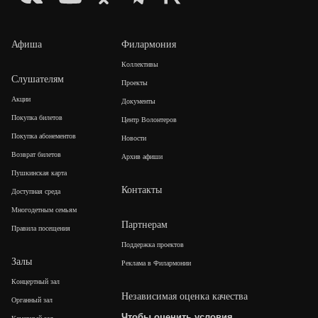
Афиша
Филармония
Коллективы
Слушателям
Проекты
Акции
Документы
Покупка билетов
Центр Волонтеров
Покупка абонементов
Новости
Возврат билетов
Архив афиши
Пушкинская карта
Контакты
Доступная среда
Многодетным семьям
Партнерам
Правила посещения
Поддержка проектов
Залы
Реклама в Филармонии
Концертный зал
Независимая оценка качества
Органный зал
Чтобы оценить условия