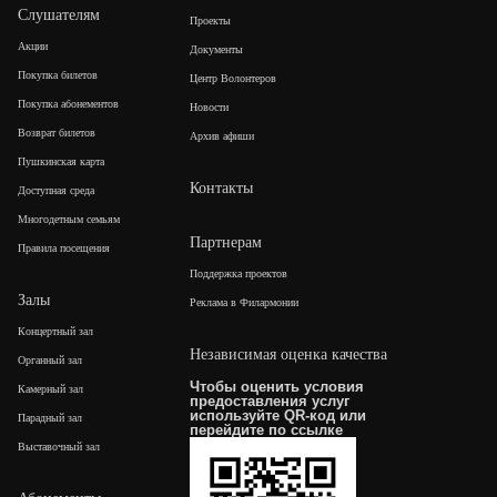
Слушателям
Проекты
Акции
Документы
Покупка билетов
Центр Волонтеров
Покупка абонементов
Новости
Возврат билетов
Архив афиши
Пушкинская карта
Контакты
Доступная среда
Многодетным семьям
Партнерам
Правила посещения
Поддержка проектов
Залы
Реклама в Филармонии
Концертный зал
Независимая оценка качества
Органный зал
Чтобы оценить условия
Камерный зал
предоставления услуг
используйте QR-код или
Парадный зал
перейдите по
ссылке
Выставочный зал