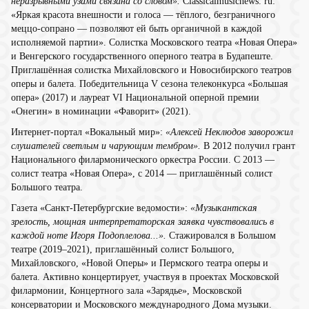
неразрывными узами связана со словом».
Classicalmusicnews. ru:
«Яркая красота внешности и голоса — тёплого, безграничного
меццо-сопрано — позволяют ей быть органичной в каждой
исполняемой партии». Солистка Московского театра «Новая Опера»
и Венгерского государственного оперного театра в Будапеште.
Приглашённая солистка Михайловского и Новосибирского театров
оперы и балета. Победительница V сезона телеконкурса «Большая
опера» (2017) и лауреат VI Национальной оперной премии
«Онегин» в номинации «Фаворит» (2021).
Интернет-портал «Вокальный мир»:
«Алексей Неклюдов заворожил
слушателей светлым и чарующим тембром».
В 2012 получил грант
Национального филармонического оркестра России. С 2013 —
солист театра «Новая Опера», с 2014 — приглашённый солист
Большого театра.
Газета «Санкт-Петербургские ведомости»:
«Музыкантская
зрелость, мощная интерпретаторская заявка чувствовались в
каждой ноте Игоря Подоплелова...».
Стажировался в Большом
театре (2019–2021), приглашённый солист Большого,
Михайловского, «Новой Оперы» и Пермского театра оперы и
балета. Активно концертирует, участвуя в проектах Московской
филармонии, Концертного зала «Зарядье», Московской
консерватории и Московского международного Дома музыки.