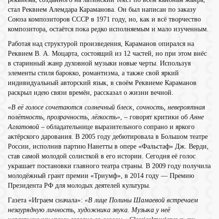
стал Реквием Алемдара Караманова. Он был написан по заказу
Союза композиторов СССР в 1971 году, но, как и всё творчество
композитора, остаётся пока редко исполняемым и мало изученным.
Работая над структурой произведения, Караманов опирался на
Реквием В. А. Моцарта, состоящий из 12 частей, но при этом внёс
в старинный жанр духовной музыки новые черты. Используя
элементы стиля барокко, романтизма, а также свой яркий
индивидуальный авторский язык, в своём Реквиеме Караманов
раскрыл идею связи времён, рассказал о жизни вечной.
«В её голосе сочетаются солнечный блеск, сочность, невероятная
полётность, прозрачность, лёгкость»
, – говорят критики об
Анне
Аглатовой
– обладательнице выразительного сопрано и яркого
актёрского дарования. В 2005 году дебютировала в Большом театре
России, исполнив партию Нанетты в опере «Фальстаф» Дж. Верди,
став самой молодой солисткой в его истории. Сегодня её голос
украшает постановки главного театра страны. В 2009 году получила
молодёжный грант премии «Триумф», в 2014 году — Премию
Президента РФ для молодых деятелей культуры.
Газета «Играем сначала»:
«В лице Полины Шамаевой встречаем
незаурядную личность, художника звука. Музыка у неё