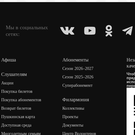
Мы в социальных
сетях:
Афиша
Абонементы
Нез
кач
Сезон 2026–2027
Слушателям
Что
Сезон 2025–2026
пре
исп
Акции
Суперабонемент
пер
Покупка билетов
Филармония
Покупка абонементов
Возврат билетов
Коллективы
Пушкинская карта
Проекты
Доступная среда
Документы
Многодетным семьям
Центр Волонтеров