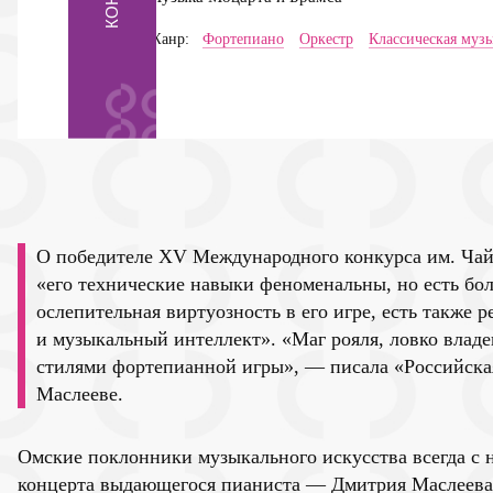
Жанр:
Фортепиано
Оркестр
Классическая муз
О победителе XV Международного конкурса им. Чай
«его технические навыки феноменальны, но есть бол
ослепительная виртуозность в его игре, есть также 
и музыкальный интеллект». «Маг рояля, ловко вла
стилями фортепианной игры», — писала «Российска
Маслееве.
Омские поклонники музыкального искусства всегда с 
концерта выдающегося пианиста — Дмитрия Маслеева