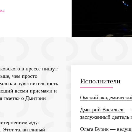
ыка
ковского в прессе пишут:
ьше, чем просто
Исполнители
реальная чувствительность
деющий всеми приемами и
Омский академически
я газета» о Дмитрии
Дмитрий Васильев
— 
заслуженный деятель 
нетерпением ждут
Ольга Бурик
— ведуща
. Этот талантливый