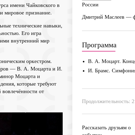
России
рса имени Чайковского в
 и мировое признание.
Дмитрий Маслеев
— ф
ьные технические навыки,
ьностью. Его игра
 ними внутренний мир
Программа
оническим оркестром.
В. А. Моцарт. Конц
ров — В. А. Моцарта и И.
И. Брамс. Симфония
 минор Моцарта и
дения, которые требуют
й вовлечённости от
Продолжительность: 2 
Рассказать друзьям о