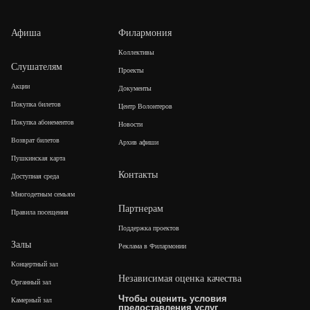
Афиша
Филармония
Коллективы
Слушателям
Проекты
Акции
Документы
Покупка билетов
Центр Волонтеров
Покупка абонементов
Новости
Возврат билетов
Архив афиши
Пушкинская карта
Контакты
Доступная среда
Многодетным семьям
Партнерам
Правила посещения
Поддержка проектов
Залы
Реклама в Филармонии
Концертный зал
Независимая оценка качества
Органный зал
Чтобы оценить условия
Камерный зал
предоставления услуг