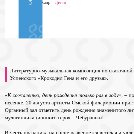
Жанр:
Детям
Литературно-музыкальная композиция по сказочной
Успенского «Крокодил Гена и его друзья».
«К сожаленью, день рожденья только раз в году»,
– по
песенке. 20 августа артисты Омской филармонии при
Органный зал отметить день рождения знаменитого ли
мультипликационного героя – Чебурашки!
В честь праздника на сцене развернется веселая и увл