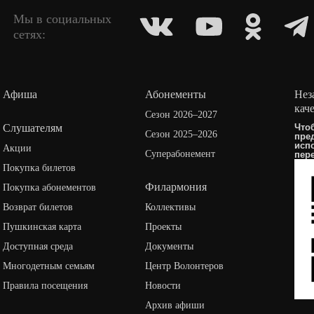
Мы в социальных
сетях:
Афиша
Абонементы
Нез
кач
Сезон 2026–2027
Слушателям
Что
Сезон 2025–2026
пре
исп
Акции
Суперабонемент
пер
Покупка билетов
Филармония
Покупка абонементов
Возврат билетов
Коллективы
Пушкинская карта
Проекты
Доступная среда
Документы
Многодетным семьям
Центр Волонтеров
Правила посещения
Новости
Архив афиши