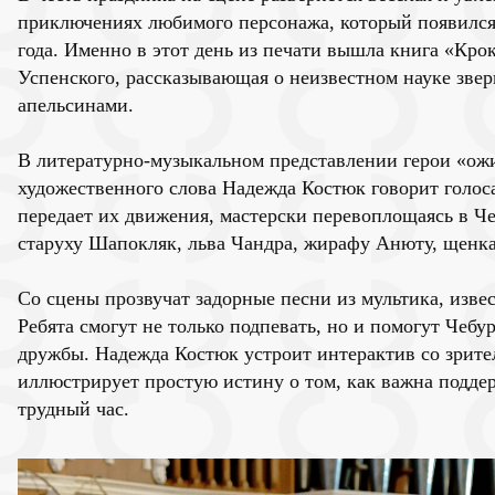
приключениях любимого персонажа, который появился 
года. Именно в этот день из печати вышла книга «Крок
Успенского, рассказывающая о неизвестном науке звер
апельсинами.
В литературно-музыкальном представлении герои «ож
художественного слова Надежда Костюк говорит голос
передает их движения, мастерски перевоплощаясь в Че
старуху Шапокляк, льва Чандра, жирафу Анюту, щенка
Со сцены прозвучат задорные песни из мультика, изве
Ребята смогут не только подпевать, но и помогут Чеб
дружбы. Надежда Костюк устроит интерактив со зрите
иллюстрирует простую истину о том, как важна подде
трудный час.