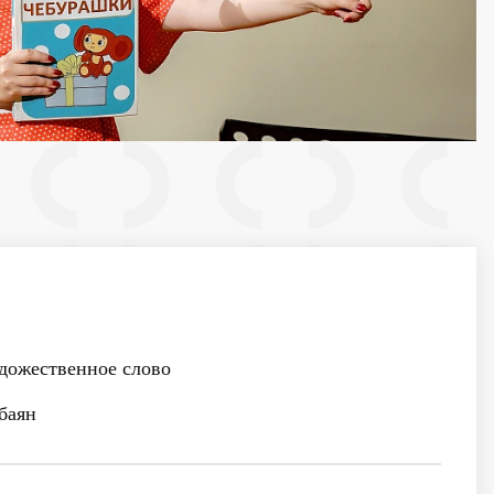
ожественное слово
баян