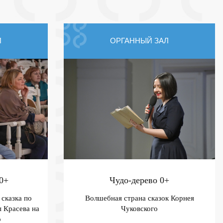
Л
ОРГАННЫЙ ЗАЛ
0+
Чудо-дерево
0+
сказка по
Волшебная страна сказок Корнея
 Красева на
Чуковского
о