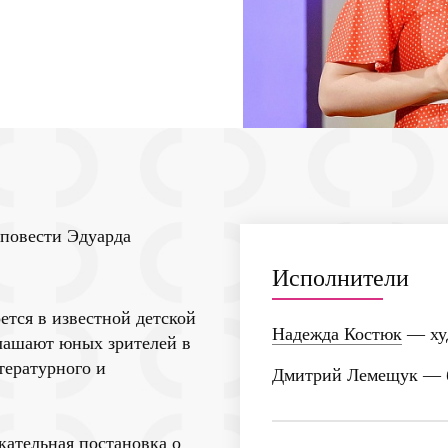
 повести Эдуарда
Исполнители
ется в известной детской
Надежда Костюк
— худ
глашают юных зрителей в
тературного и
Дмитрий Лемещук
— 
екательная постановка о