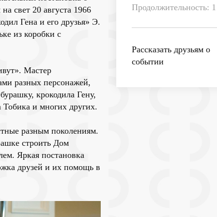
Продолжительность: 1
на свет 20 августа 1966
одил Гена и его друзья» Э.
ьке из коробки с
Рассказать друзьям о
событии
ивут». Мастер
ами разных персонажей,
бурашку, крокодила Гену,
 Тобика и многих других.
стные разным поколениям.
урашке строить Дом
лем. Яркая постановка
ржка друзей и их помощь в