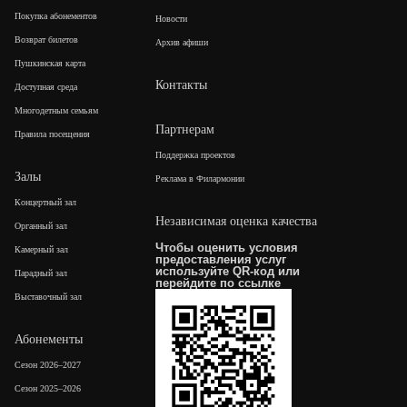
Покупка абонементов
Новости
Возврат билетов
Архив афиши
Пушкинская карта
Контакты
Доступная среда
Многодетным семьям
Партнерам
Правила посещения
Поддержка проектов
Залы
Реклама в Филармонии
Концертный зал
Независимая оценка качества
Органный зал
Чтобы оценить условия
Камерный зал
предоставления услуг
используйте QR-код или
Парадный зал
перейдите по
ссылке
Выставочный зал
Абонементы
Сезон 2026–2027
Сезон 2025–2026