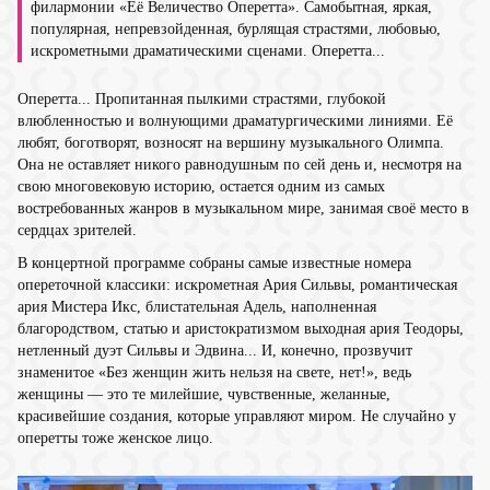
филармонии «Её Величество Оперетта». Самобытная, яркая,
популярная, непревзойденная, бурлящая страстями, любовью,
искрометными драматическими сценами. Оперетта...
Оперетта... Пропитанная пылкими страстями, глубокой
влюбленностью и волнующими драматургическими линиями. Её
любят, боготворят, возносят на вершину музыкального Олимпа.
Она не оставляет никого равнодушным по сей день и, несмотря на
свою многовековую историю, остается одним из самых
востребованных жанров в музыкальном мире, занимая своё место в
сердцах зрителей.
В концертной программе собраны самые известные номера
опереточной классики: искрометная Ария Сильвы, романтическая
ария Мистера Икс, блистательная Адель, наполненная
благородством, статью и аристократизмом выходная ария Теодоры,
нетленный дуэт Сильвы и Эдвина... И, конечно, прозвучит
знаменитое «Без женщин жить нельзя на свете, нет!», ведь
женщины — это те милейшие, чувственные, желанные,
красивейшие создания, которые управляют миром. Не случайно у
оперетты тоже женское лицо.