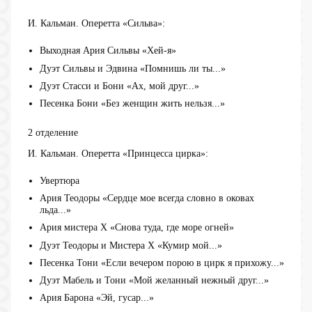
И. Кальман. Оперетта «Сильва»:
Выходная Ария Сильвы «Хей-я»
Дуэт Сильвы и Эдвина «Помнишь ли ты...»
Дуэт Стасси и Бони «Ах, мой друг...»
Песенка Бони «Без женщин жить нельзя...»
2 отделение
И. Кальман. Оперетта «Принцесса цирка»:
Увертюра
Ария Теодоры «Сердце мое всегда словно в оковах
льда...»
Ария мистера Х «Снова туда, где море огней»
Дуэт Теодоры и Мистера Х «Кумир мой...»
Песенка Тони «Если вечером порою в цирк я прихожу...»
Дуэт Мабель и Тони «Мой желанный нежный друг...»
Ария Барона «Эй, гусар...»