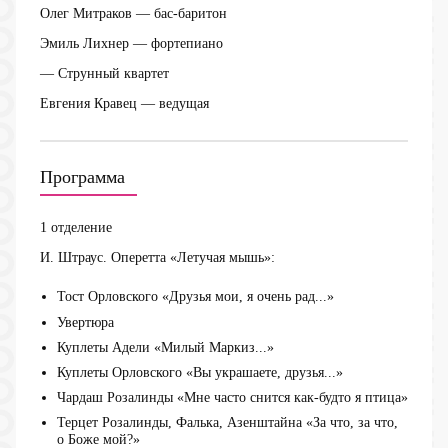
Олег Митраков
— бас-баритон
Эмиль Лихнер
— фортепиано
— Струнный квартет
Евгения Кравец
— ведущая
Программа
1 отделение
И. Штраус. Оперетта «Летучая мышь»:
Тост Орловского «Друзья мои, я очень рад...»
Увертюра
Куплеты Адели «Милый Маркиз...»
Куплеты Орловского «Вы украшаете, друзья...»
Чардаш Розалинды «Мне часто снится как-будто я птица»
Терцет Розалинды, Фалька, Азенштайна «За что, за что,
о Боже мой?»