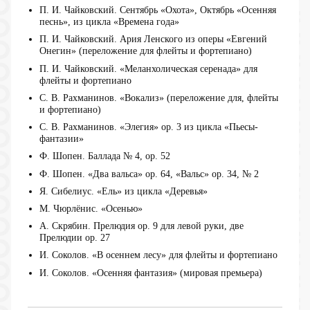
П. И. Чайковский. Сентябрь «Охота», Октябрь «Осенняя
песнь», из цикла «Времена года»
П. И. Чайковский. Ария Ленского из оперы «Евгений
Онегин» (переложение для флейты и фортепиано)
П. И. Чайковский. «Меланхолическая серенада» для
флейты и фортепиано
С. В. Рахманинов. «Вокализ» (переложение для, флейты
и фортепиано)
С. В. Рахманинов. «Элегия» ор. 3 из цикла «Пьесы-
фантазии»
Ф. Шопен. Баллада № 4, оp. 52
Ф. Шопен. «Два вальса» ор. 64, «Вальс» оp. 34, № 2
Я. Сибелиус. «Ель» из цикла «Деревья»
М. Чюрлёнис. «Осенью»
А. Скрябин. Прелюдия оp. 9 для левой руки, две
Прелюдии оp. 27
И. Соколов. «В осеннем лесу» для флейты и фортепиано
И. Соколов. «Осенняя фантазия» (мировая премьера)