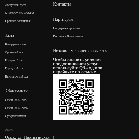
Контакты
Доступная среда
Многодетным семьям
Партнерам
Правила посещения
Поддержка проектов
Залы
Реклама в Филармонии
Концертный зал
Независимая оценка качества
Органный зал
Чтобы оценить условия
Камерный зал
предоставления услуг
используйте QR-код или
Парадный зал
перейдите по
ссылке
Выставочный зал
Абонементы
Сезон 2026–2027
Сезон 2025–2026
Суперабонемент
Адрес
Омск, ул. Партизанская, 4