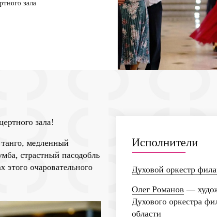
ртного зала
цертного зала!
Исполнители
 танго, медленный
румба, страстный пасодобль
х этого очаровательного
Духовой оркестр фил
Олег Романов
— худож
Духового оркестра фи
области