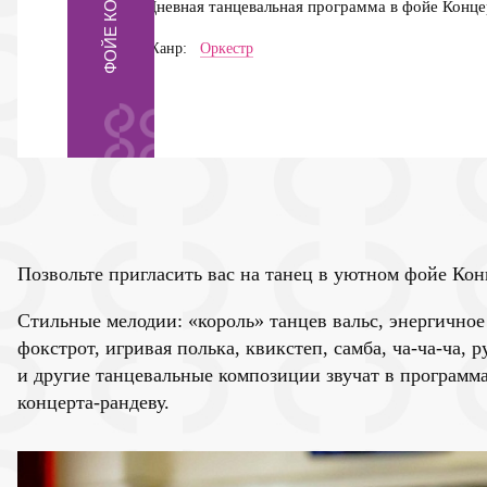
Дневная танцевальная программа в фойе Конце
Жанр:
Оркестр
Позвольте пригласить вас на танец в уютном фойе Кон
Стильные мелодии: «король» танцев вальс, энергичное
фокстрот, игривая полька, квикстеп, самба, ча-ча-ча, 
и другие танцевальные композиции звучат в программа
концерта-рандеву.