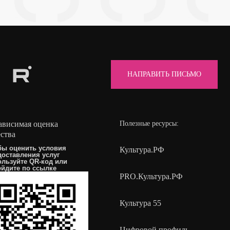
НАПРАВИТЬ ПИСЬМО
ависимая оценка
Полезные ресурсы:
ества
бы оценить условия
Культура.РФ
доставления услуг
ользуйте QR-код или
ейдите по
ссылке
PRO.Культура.РФ
Культура 55
Цифровой профиль