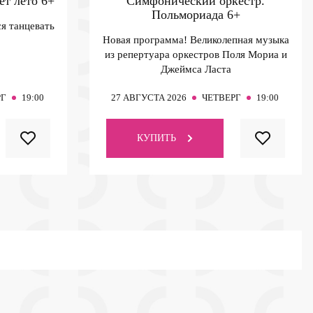
ет лето
6+
Симфонический оркестр.
Польмориада
6+
я танцевать
Новая программа! Великолепная музыка
из репертуара оркестров Поля Мориа и
Джеймса Ласта
РГ
19:00
27
АВГУСТА 2026
ЧЕТВЕРГ
19:00
КУПИТЬ