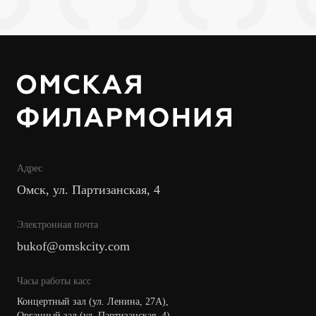
Адрес
Омск, ул. Партизанская, 4
Электронная почта
bukof@omskcity.com
Часы работы касс
Концертный зал (ул. Ленина, 27А),
Органный зал (ул. Партизанская, 4)