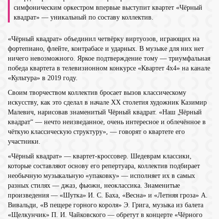
симфоническим оркестром впервые выступит квартет «Чёрный
квадрат» — уникальный по составу коллектив.
«Чёрный квадрат» объединил четвёрку виртуозов, играющих на
фортепиано, флейте, контрабасе и ударных. В музыке для них нет
ничего невозможного. Яркое подтверждение тому — триумфальная
победа квартета в телевизионном конкурсе «Квартет 4х4» на канале
«Культура» в 2019 году.
Своим творчеством коллектив бросает вызов классическому
искусству, как это сделал в начале ХХ cтолетия художник Казимир
Малевич, нарисовав знаменитый Чёрный квадрат. «Наш „Чёрный
квадрат“ — нечто неизведанное, очень интересное и облечённое в
чёткую классическую структуру», — говорят о квартете его
участники.
«Чёрный квадрат» — квартет-кроссовер. Шедеврам классики,
которые составляют основу его репертуара, коллектив подбирает
необычную музыкальную «упаковку» — исполняет их в самых
разных стилях — джаз, фьюжн, неоклассика. Знаменитые
произведения — «Шутка» И. С. Баха, «Весна» и «Летняя гроза» А.
Вивальди, «В пещере горного короля» Э. Грига, музыка из балета
«Щелкунчик» П. И. Чайковского — обретут в концерте «Чёрного