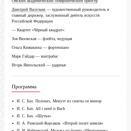
Омский академический симфонический оркестр
Дмитрий Васильев
— художественный руководитель и
главный дирижер, заслуженный деятель искусств
Российской Федерации
— Квартет «Чёрный квадрат»:
Зоя Вязовская
— флейта, ведущая
Ольга Кияшкина
— фортепиано
Марк Гайдар
— контрабас
Игорь Ямпольский
— ударные
Программа
И. С. Бах. Полонез, Менуэт из сюиты си минор
И. С. Бах. All i need is Bach
И. С. Бах. «Шутка»
Н. А. Римский-Корсаков. «Второй полет шмеля»
П. И. Чайковский. Музыка из балета «Щелкунчик»