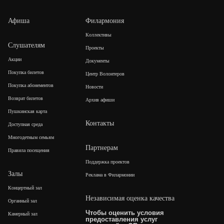
Афиша
Филармония
Коллективы
Слушателям
Проекты
Акции
Документы
Покупка билетов
Центр Волонтеров
Покупка абонементов
Новости
Возврат билетов
Архив афиши
Пушкинская карта
Контакты
Доступная среда
Многодетным семьям
Партнерам
Правила посещения
Поддержка проектов
Залы
Реклама в Филармонии
Концертный зал
Независимая оценка качества
Органный зал
Чтобы оценить условия
Камерный зал
предоставления услуг