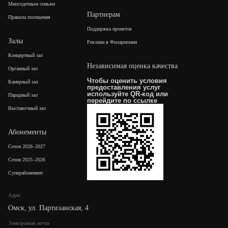
Многодетным семьям
Партнерам
Правила посещения
Поддержка проектов
Залы
Реклама в Филармонии
Концертный зал
Независимая оценка качества
Органный зал
Чтобы оценить условия
Камерный зал
предоставления услуг
используйте QR-код или
Парадный зал
перейдите по
ссылке
Выставочный зал
Абонементы
Сезон 2026–2027
Сезон 2025–2026
Суперабонемент
Адрес
Омск, ул. Партизанская, 4
Электронная почта