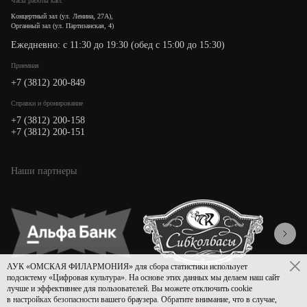
Часы работы касс
Концертный зал (ул. Ленина, 27А),
Органный зал (ул. Партизанская, 4)
Ежедневно: с 11:30 до 19:30 (обед с 15:00 до 15:30)
Приемная
+7 (3812) 200-849
Cправки и бронирование
+7 (3812) 200-158
+7 (3812) 200-151
Наши партнеры
АУК «ОМСКАЯ ФИЛАРМОНИЯ» для сбора статистики использует
подсистему «Цифровая культура». На основе этих данных мы делаем наш сайт
лучше и эффективнее для пользователей. Вы можете отключить cookie
в настройках безопасности вашего браузера. Обратите внимание, что в случае,
Политика конфиденциальности
Дизайн
Asmart