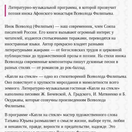
Литературно-музыкальной программа, в которой прозвучит
поэзия инока Афонского монастыря Всеволода Филипьева.
Инок Всеволод (Филипьев) — наш современник, член Союза
писателей России. Его книги вызывают огромный интерес у
читателей, издаются стотысячными тиражами, переводятся на
иностранные языки. Автор прекрасно владеет разными
литературными жанрами — от богословских трудов и церковной
публицистики до художественной прозы и поэзии. На стихи инока
Всеволода современные композиторы пишут духовные песни в
разных стилях — от романсов до рок-баллад.
«Капли на стекле» — одно из стихотворений Всеволода Филипьева.
Оно повествует о хрупкости мироздания и мимолетности всего
земного. Литературно-музыкальная гостиная «Капли на стекле»
наполнена песнями Ж. Бичевской, А. Градского, И. Матвиенко и Б.
Окуджавы, которые созвучны произведениям Всеволода
Филипьева.
В программе «Капли на стекле» мастер художественного слова
Татьяна Юрьева размышляет о смысле жизни, выборе пути, любви
и ненависти, правде, верности и предательстве, надежде. Это