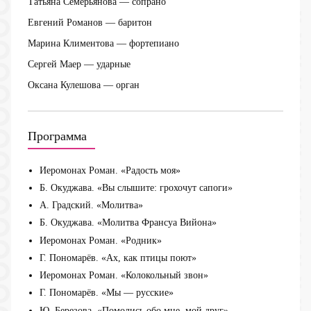
Татьяна Семерьянова
— сопрано
Евгений Романов
— баритон
Марина Климентова
— фортепиано
Сергей Маер
— ударные
Оксана Кулешова
— орган
Программа
Иеромонах Роман. «Радость моя»
Б. Окуджава. «Вы слышите: грохочут сапоги»
А. Градский. «Молитва»
Б. Окуджава. «Молитва Франсуа Вийона»
Иеромонах Роман. «Родник»
Г. Пономарёв. «Ах, как птицы поют»
Иеромонах Роман. «Колокольный звон»
Г. Пономарёв. «Мы — русские»
Ю. Березова. «Помолись обо мне, мой друг»