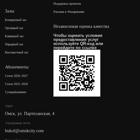
Поддержка проектов
Залы
Реклама в Филармонии
Концертный зал
Независимая оценка качества
Органный зал
Чтобы оценить условия
Камерный зал
предоставления услуг
используйте QR-код или
Парадный зал
перейдите по
ссылке
Выставочный зал
Абонементы
Сезон 2026–2027
Сезон 2025–2026
Суперабонемент
Адрес
Омск, ул. Партизанская, 4
Электронная почта
bukof@omskcity.com