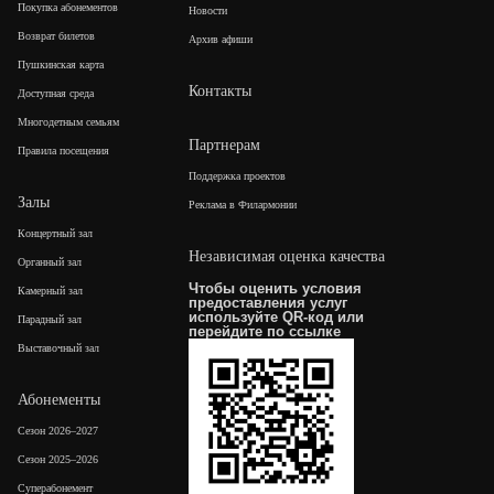
Покупка абонементов
Новости
Возврат билетов
Архив афиши
Пушкинская карта
Контакты
Доступная среда
Многодетным семьям
Партнерам
Правила посещения
Поддержка проектов
Залы
Реклама в Филармонии
Концертный зал
Независимая оценка качества
Органный зал
Чтобы оценить условия
Камерный зал
предоставления услуг
используйте QR-код или
Парадный зал
перейдите по
ссылке
Выставочный зал
Абонементы
Сезон 2026–2027
Сезон 2025–2026
Суперабонемент