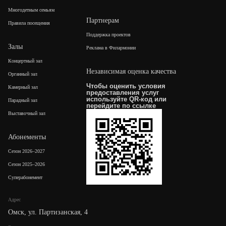
Многодетным семьям
Партнерам
Правила посещения
Поддержка проектов
Залы
Реклама в Филармонии
Концертный зал
Независимая оценка качества
Органный зал
Чтобы оценить условия
Камерный зал
предоставления услуг
используйте QR-код или
Парадный зал
перейдите по
ссылке
Выставочный зал
Абонементы
Сезон 2026–2027
Сезон 2025–2026
Суперабонемент
Адрес
Омск, ул. Партизанская, 4