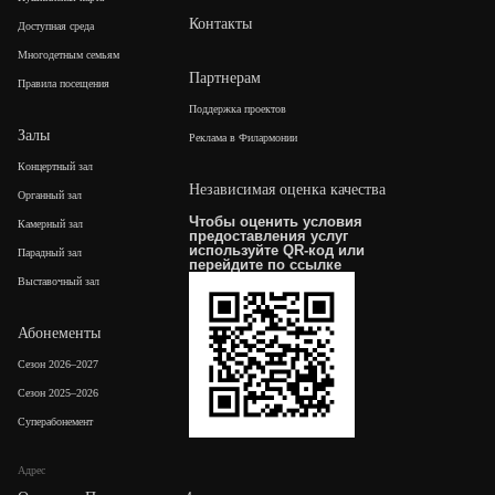
Контакты
Доступная среда
Многодетным семьям
Партнерам
Правила посещения
Поддержка проектов
Залы
Реклама в Филармонии
Концертный зал
Независимая оценка качества
Органный зал
Чтобы оценить условия
Камерный зал
предоставления услуг
используйте QR-код или
Парадный зал
перейдите по
ссылке
Выставочный зал
Абонементы
Сезон 2026–2027
Сезон 2025–2026
Суперабонемент
Адрес