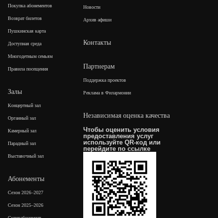
Покупка абонементов
Новости
Возврат билетов
Архив афиши
Пушкинская карта
Контакты
Доступная среда
Многодетным семьям
Партнерам
Правила посещения
Поддержка проектов
Залы
Реклама в Филармонии
Концертный зал
Независимая оценка качества
Органный зал
Чтобы оценить условия
Камерный зал
предоставления услуг
используйте QR-код или
Парадный зал
перейдите по
ссылке
Выставочный зал
Абонементы
Сезон 2026–2027
Сезон 2025–2026
Суперабонемент