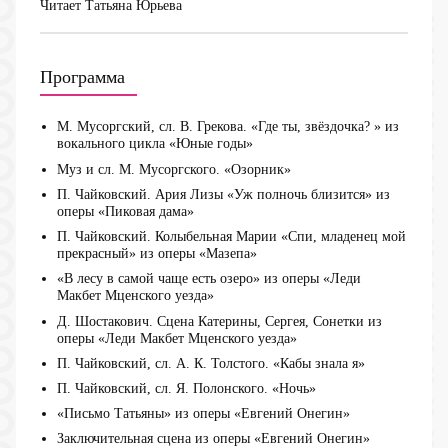
Читает
Татьяна Юрьева
Программа
М. Мусоргский, сл. В. Грекова. «Где ты, звёздочка? » из
вокального цикла «Юные годы»
Муз и сл. М. Мусоргского. «Озорник»
П. Чайковский. Ария Лизы «Уж полночь близится» из
оперы «Пиковая дама»
П. Чайковский. Колыбельная Марии «Спи, младенец мой
прекрасный» из оперы «Мазепа»
«В лесу в самой чаще есть озеро» из оперы «Леди
Макбет Мценского уезда»
Д. Шостакович. Сцена Катерины, Сергея, Сонетки из
оперы «Леди Макбет Мценского уезда»
П. Чайковский, сл. А. К. Толстого. «Кабы знала я»
П. Чайковский, сл. Я. Полонского. «Ночь»
«Письмо Татьяны» из оперы «Евгений Онегин»
Заключительная сцена из оперы «Евгений Онегин»