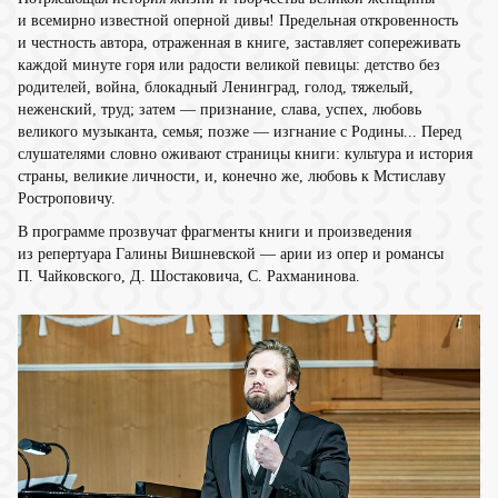
и всемирно известной оперной дивы! Предельная откровенность
и честность автора, отраженная в книге, заставляет сопереживать
каждой минуте горя или радости великой певицы: детство без
родителей, война, блокадный Ленинград, голод, тяжелый,
неженский, труд; затем — признание, слава, успех, любовь
великого музыканта, семья; позже — изгнание с Родины... Перед
слушателями словно оживают страницы книги: культура и история
страны, великие личности, и, конечно же, любовь к Мстиславу
Ростроповичу.
В программе прозвучат фрагменты книги и произведения
из репертуара Галины Вишневской — арии из опер и романсы
П. Чайковского, Д. Шостаковича, С. Рахманинова.