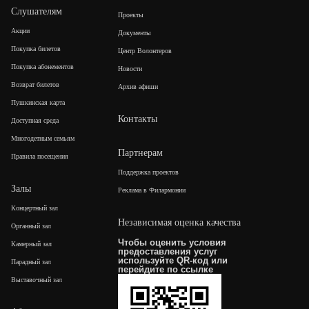
Слушателям
Проекты
Акции
Документы
Покупка билетов
Центр Волонтеров
Покупка абонементов
Новости
Возврат билетов
Архив афиши
Пушкинская карта
Контакты
Доступная среда
Многодетным семьям
Партнерам
Правила посещения
Поддержка проектов
Залы
Реклама в Филармонии
Концертный зал
Независимая оценка качества
Органный зал
Чтобы оценить условия
Камерный зал
предоставления услуг
используйте QR-код или
Парадный зал
перейдите по
ссылке
Выставочный зал