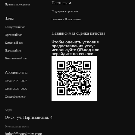
Партнерам
Правила посещения
Поддержка проектов
Залы
Реклама в Филармонии
Концертный зал
Независимая оценка качества
Органный зал
Чтобы оценить условия
Камерный зал
предоставления услуг
используйте QR-код или
Парадный зал
перейдите по
ссылке
Выставочный зал
Абонементы
Сезон 2026–2027
Сезон 2025–2026
Суперабонемент
Адрес
Омск, ул. Партизанская, 4
Электронная почта
bukof@omskcity.com