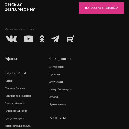
НАПРАВИТЬ ПИСЬМО
Мы в социальных
сетях:
Афиша
Филармония
Коллективы
Слушателям
Проекты
Акции
Документы
Покупка билетов
Центр Волонтеров
Покупка абонементов
Новости
Возврат билетов
Архив афиши
Пушкинская карта
Контакты
Доступная среда
Многодетным семьям