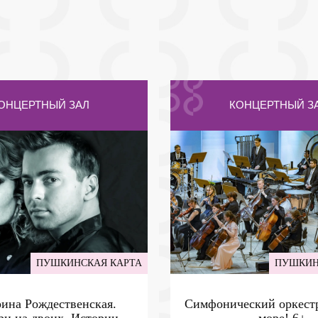
ОНЦЕРТНЫЙ ЗАЛ
КОНЦЕРТНЫЙ З
ПУШКИНСКАЯ КАРТА
ПУШКИН
рина Рождественская.
Симфонический оркестр
н на двоих. Истории
- море!
6+