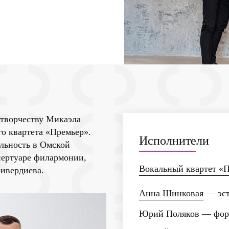
 творчеству Микаэла
го квартета «Премьер».
Исполнители
ельность в Омской
пертуаре филармонии,
Вокальный квартет «
ривердиева.
Анна Шинковая
— эст
Юрий Поляков
— фор