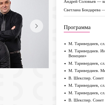
Андрей Соловьев
— ко
Светлана Бондарева
—
Программа
М. Таривердиев, сл
М. Таривердиев. И
Венеции»
М. Таривердиев, сл
М. Таривердиев. Ме
В. Шекспир. Сонет 
М. Таривердиев, сл
М. Таривердиев, сл
В. Шекспир. Сонет 