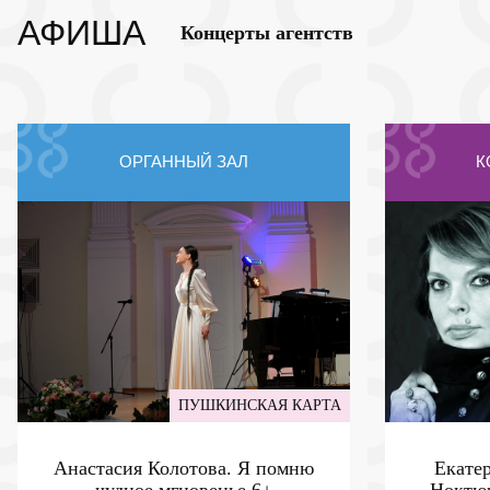
АФИША
Концерты агентств
ОРГАННЫЙ ЗАЛ
К
ПУШКИНСКАЯ КАРТА
Анастасия Колотова. Я помню
Екате
чудное мгновенье
6+
Ноктюр