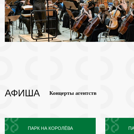
АФИША
Концерты агентств
ПАРК НА КОРОЛЁВА
ПА