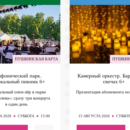
ПУШКИНСКАЯ КАРТА
ПУШКИН
фонический парк.
Камерный оркестр. Ба
кальный пикник
6+
свечах
6+
льный опен-эйр в парке
Презентация абонемента но
лева»: сразу три концерта
в один день
А 2026
СУББОТА
15:00
15
АВГУСТА 2026
СУББО