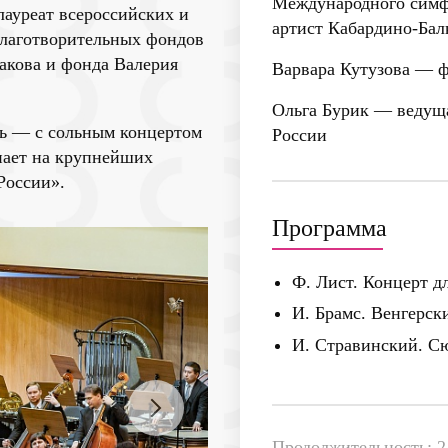
Международного симф
лауреат всероссийских и
артист Кабардино-Бал
благотворительных фондов
акова и фонда Валерия
Варвара Кутузова
— фо
Ольга Бурик
— ведуща
мь — с сольным концертом
России
упает на крупнейших
России».
Программа
Ф. Лист. Концерт д
И. Брамс. Венгерск
И. Стравинский. Сю
Продолжительность: 2 