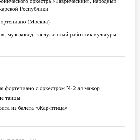
онического оркестра «Таврический», народный
карской Республики
ртепиано (Москва)
я, музыковед, заслуженный работник культуры
ля фортепиано с оркестром № 2 ля мажор
ие танцы
ита из балета «Жар-птица»
отделения, 2 ч.