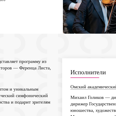
ставляет программу из
торов — Ференца Листа,
Исполнители
Омский академически
нтом и уникальным
мический симфонический
Михаил Голиков
— дир
ства и подарит зрителям
дирижер Государствен
юношества, художеств