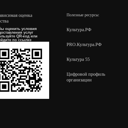
ависимая оценка
Полезные ресурсы:
ества
бы оценить условия
Культура.РФ
доставления услуг
ользуйте QR-код или
ейдите по
ссылке
PRO.Культура.РФ
Культура 55
Цифровой профиль
организации