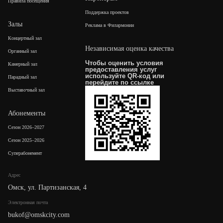
Правила посещения
Поддержка проектов
Залы
Реклама в Филармонии
Концертный зал
Независимая оценка качества
Органный зал
Чтобы оценить условия
Камерный зал
предоставления услуг
используйте QR-код или
Парадный зал
перейдите по
ссылке
Выставочный зал
Абонементы
Сезон 2026–2027
Сезон 2025–2026
Суперабонемент
Адрес
Омск, ул. Партизанская, 4
Электронная почта
bukof@omskcity.com