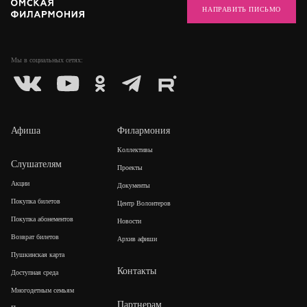
НАПРАВИТЬ ПИСЬМО
Мы в социальных
сетях:
Афиша
Филармония
Коллективы
Слушателям
Проекты
Акции
Документы
Покупка билетов
Центр Волонтеров
Покупка абонементов
Новости
Возврат билетов
Архив афиши
Пушкинская карта
Контакты
Доступная среда
Многодетным семьям
Партнерам