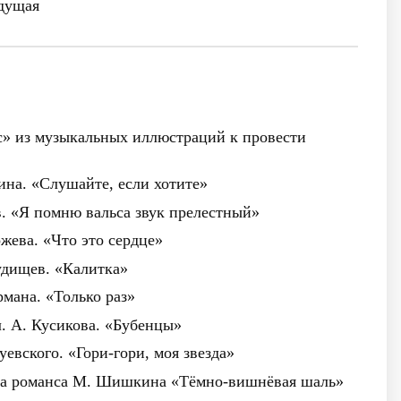
дущая
с» из музыкальных иллюстраций к провести
ина. «Слушайте, если хотите»
ов. «Я помню вальса звук прелестный»
жева. «Что это сердце»
Будищев. «Калитка»
рмана. «Только раз»
л. А. Кусикова. «Бубенцы»
Чуевского. «Гори-гори, моя звезда»
ка романса М. Шишкина «Тёмно-вишнёвая шаль»