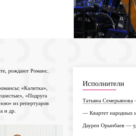
сте, рождают Романс.
Исполнители
романсы: «Калитка»,
душистые», «Подруга
Татьяна Семерьянова
мною» из репертуаров
а и др.
— Квартет народных и
Даурен Орынбаев
— у