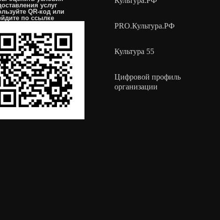
Культура.РФ
доставления услуг
ользуйте QR-код или
ейдите по
ссылке
PRO.Культура.РФ
Культура 55
Цифровой профиль
организации