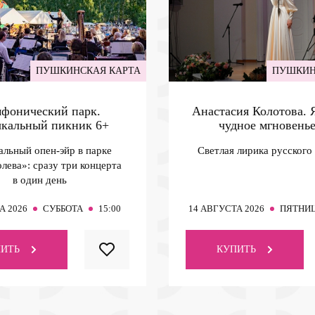
ПУШКИНСКАЯ КАРТА
ПУШКИН
фонический парк.
Анастасия Колотова.
кальный пикник
6+
чудное мгновень
льный опен-эйр в парке
Светлая лирика русского
лева»: сразу три концерта
в один день
А 2026
СУББОТА
15:00
14
АВГУСТА 2026
ПЯТНИ
ИТЬ
КУПИТЬ