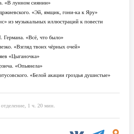
ва. «В лунном сиянии»
ндржиевского. «Эй, ямщик, гони-ка к Яру»
нс» из музыкальных иллюстраций к повести
П. Германа. «Всё, что было»
лезко. «Взгляд твоих чёрных очей»
ляев «Цыганочка»
урзича. «Опьянела»
Матусовского. «Белой акации гроздья душистые»
отделение, 1 ч. 20 мин.