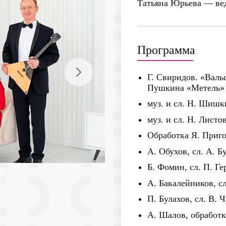
Татьяна Юрьева
— ве
Программа
Г. Свиридов. «Валь
Пушкина «Метель»
муз. и сл. Н. Шишк
муз. и сл. Н. Лист
Обработка Я. Приго
А. Обухов, сл. А. 
Б. Фомин, сл. П. Ге
А. Бакалейников, с
П. Булахов, сл. В. 
А. Шалов, обработ