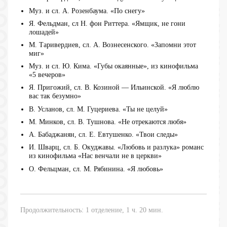
Муз. и сл. А. Розенбаума. «По снегу»
Я. Фельдман, сл Н. фон Риттера. «Ямщик, не гони
лошадей»
М. Таривердиев, сл. А. Вознесенского. «Запомни этот
миг»
Муз. и сл. Ю. Кима. «Губы окаянные», из кинофильма
«5 вечеров»
Я. Пригожий, сл. В. Козиной — Ильинской. «Я люблю
вас так безумно»
В. Усланов, сл. М. Гуцериева. «Ты не целуй»
М. Минков, сл. В. Тушнова. «Не отрекаются любя»
А. Бабаджанян, сл. Е. Евтушенко. «Твои следы»
И. Шварц, сл. Б. Окуджавы. «Любовь и разлука» романс
из кинофильма «Нас венчали не в церкви»
О. Фельцман, сл. М. Рябинина. «Я любовь»
Продолжительность: 1 отделение, 1 ч. 20 мин.