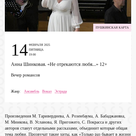
ПУШКИНСКАЯ КАРТА
14
ФЕВРАЛЯ 2025
ПЯТНИЦА
19:00
Анна Шинковая. «Не отрекаются любя...»
12+
Вечер романсов
Жанр:
Ансамбль
Вокал
Эстрада
Произведения М. Таривердиева, А. Розенбаума, А. Бабаджаняна,
М. Минкова, В. Усланова, Я. Пригожего, С. Покрасса и других
авторов станут отдельными рассказами, объединит которые общая
тема любви. Прозвучат такие хиты, как «Только раз бывает в жизни