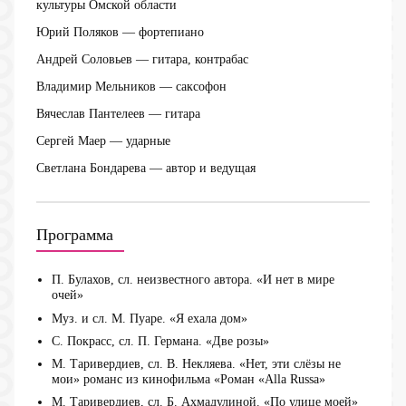
культуры Омской области
Юрий Поляков
— фортепиано
Андрей Соловьев
— гитара, контрабас
Владимир Мельников
— саксофон
Вячеслав Пантелеев
— гитара
Сергей Маер
— ударные
Светлана Бондарева
— автор и ведущая
Программа
П. Булахов, сл. неизвестного автора. «И нет в мире
очей»
Муз. и сл. М. Пуаре. «Я ехала дом»
С. Покрасс, сл. П. Германа. «Две розы»
М. Таривердиев, сл. В. Некляева. «Нет, эти слёзы не
мои» романс из кинофильма «Роман «Alla Russa»
М. Таривердиев, сл. Б. Ахмадулиной. «По улице моей»