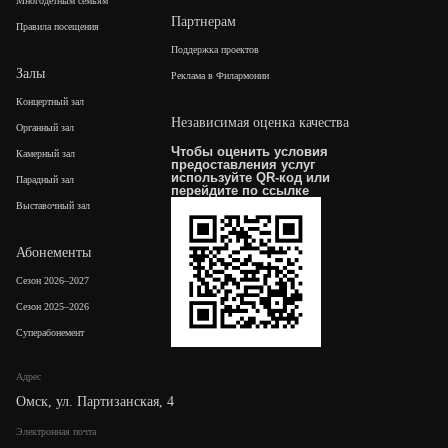
Многодетным семьям
Партнерам
Правила посещения
Поддержка проектов
Залы
Реклама в Филармонии
Концертный зал
Независимая оценка качества
Органный зал
Чтобы оценить условия
Камерный зал
предоставления услуг
используйте QR-код или
Парадный зал
перейдите по
ссылке
Выставочный зал
Абонементы
Сезон 2026–2027
Сезон 2025–2026
Суперабонемент
Адрес
Омск, ул. Партизанская, 4
Электронная почта