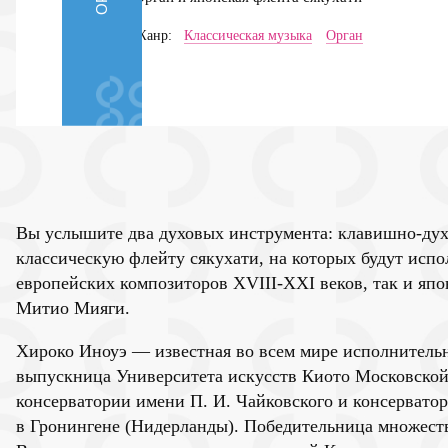
Жанр:
Классическая музыка
Орган
Вы услышите два духовых инструмента: клавишно-дух
классическую флейту сякухати, на которых будут исп
европейских композиторов XVIII-XXI веков, так и япо
Митио Мияги.
Хироко Иноуэ — известная во всем мире исполнительн
выпускница Университета искусств Киото Московской
консерватории имени П. И. Чайковского и консервато
в Гронингене (Нидерланды). Победительница множест