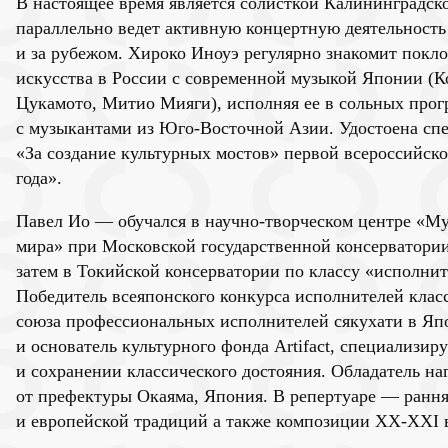
В настоящее время является солисткой Калининградс
параллельно ведет активную концертную деятельность
и за рубежом. Хироко Иноуэ регулярно знакомит покл
искусства в России с современной музыкой Японии (К
Цукамото, Митио Мияги), исполняя ее в сольных прог
с музыкантами из Юго-Восточной Азии. Удостоена сп
«За создание культурных мостов» первой всероссийск
года».
Павел Ио — обучался в научно-творческом центре «М
мира» при Московской государственной консерватории
затем в Токийской консерватории по классу «исполнит
Победитель всеяпонского конкурса исполнителей клас
союза профессиональных исполнителей сякухати в Яп
и основатель культурного фонда Artifact, специализи
и сохранении классического достояния. Обладатель наг
от префектуры Окаяма, Япония. В репертуаре — ранн
и европейской традиций а также композиции XX-XXI 