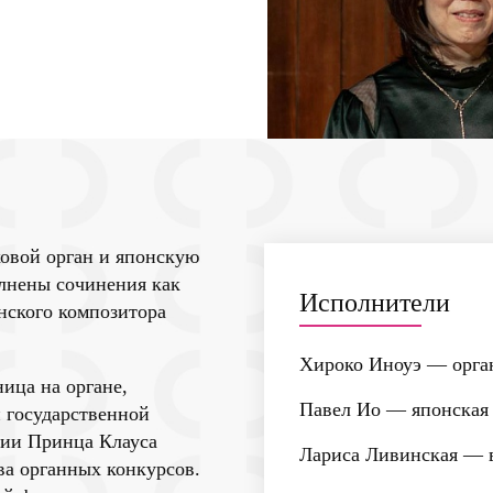
овой орган и японскую
олнены сочинения как
Исполнители
нского композитора
Хироко Иноуэ
— орга
ица на органе,
Павел Ио
— японская 
 государственной
рии Принца Клауса
Лариса Ливинская
— в
ва органных конкурсов.