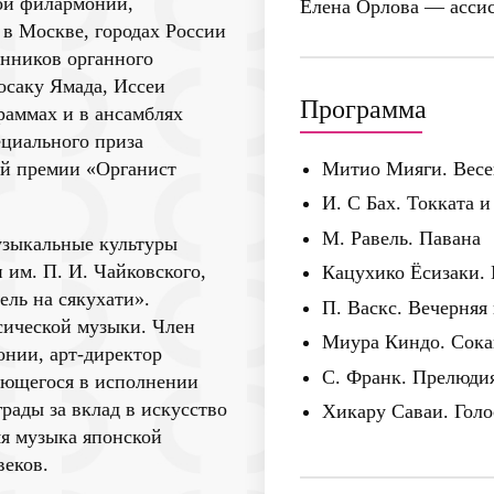
кой филармонии,
Елена Орлова
— ассис
 в Москве, городах России
онников органного
осаку Ямада, Иссеи
Программа
раммах и в ансамблях
ециального приза
ой премии «Органист
Митио Мияги. Весе
И. С Бах. Токката 
М. Равель. Павана
узыкальные культуры
 им. П. И. Чайковского,
Кацухико Ёсизаки.
ель на сякухати».
П. Васкс. Вечерняя
сической музыки. Член
Миура Киндо. Сока
онии, арт-директор
С. Франк. Прелюдия
рующегося в исполнении
рады за вклад в искусство
Хикару Саваи. Голо
яя музыка японской
веков.