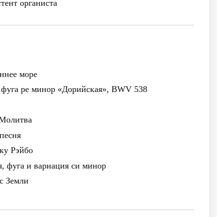
тент органиста
ннее море
и фуга ре минор «Дорийская», BWV 538
 Молитва
 песня
ку Рэйбо
, фуга и вариация си минор
с Земли