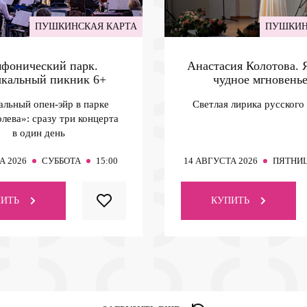
ПУШКИНСКАЯ КАРТА
ПУШКИН
фонический парк.
Анастасия Колотова.
кальный пикник
6+
чудное мгновень
льный опен-эйр в парке
Светлая лирика русского
лева»: сразу три концерта
в один день
А 2026
СУББОТА
15:00
14
АВГУСТА 2026
ПЯТНИ
ИТЬ
КУПИТЬ