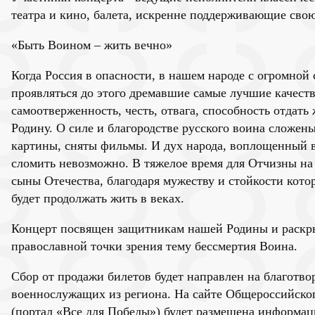
театра и кино, балета, искренне поддерживающие свою
«Быть Воином – жить вечно»
Когда Россия в опасности, в нашем народе с огромной
проявляться до этого дремавшие самые лучшие качества
самоотверженность, честь, отвага, способность отдать 
Родину. О силе и благородстве русского воина сложен
картины, сняты фильмы. И дух народа, воплощенный в
сломить невозможно. В тяжелое время для Отчизны на
сыны Отечества, благодаря мужеству и стойкости кото
будет продолжать жить в веках.
Концерт посвящен защитникам нашей Родины и раскрыв
православной точки зрения тему бессмертия Воина.
Сбор от продажи билетов будет направлен на благотво
военнослужащих из региона. На сайте Общероссийско
(портал «Все для Победы») будет размещена информа