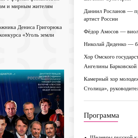
ам и мирным жителям
Даниил Росланов
— пр
артист России
дожника Дениса Григорюка
Фёдор Амосов
— виол
онкурса «Уголь земли
Николай Диденко
— б
Хор Омского государс
Ангелины Барковской
Камерный хор молодеж
Столица», руководите
Программа
Шедевры русской кл