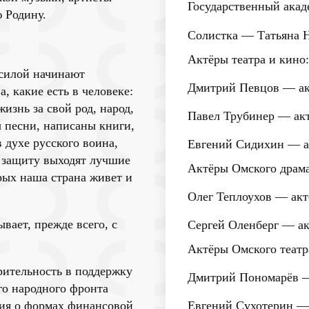
Государственный ака
 Родину.
Солистка —
Татьяна 
Актёры театра и кино:
 силой начинают
Дмитрий Певцов
— ак
, какие есть в человеке:
жизнь за свой род, народ,
Павел Трубинер
— акт
ы песни, написаны книги,
 духе русского воина,
Евгений Сидихин
— а
 защиту выходят лучшие
Актёры Омского драма
рых наша страна живет и
Олег Теплоухов
— актё
ает, прежде всего, с
Сергей Оленберг
— акт
Актёры Омского театр
рительность в поддержку
Дмитрий Пономарёв
—
го народного фронта
ция о формах финансовой
Евгений Сухотерин
— 