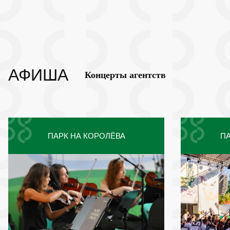
АФИША
Концерты агентств
ПАРК НА КОРОЛЁВА
ПА