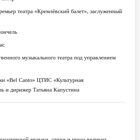
емьер театра «Кремлёвский балет», заслуженный
ончель
ас
твенного музыкального театра
под управлением
и «Bel Canto»
ЦТИС «Культурная
ль и дирижер
Татьяна Капустина
ассической музыки, стихи и проза великих