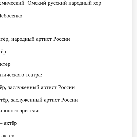
демический
Омский русский народный хор
Небосенко
тёр, народный артист России
ёр
ктёр
тического театра:
р, заслуженный артист России
ёр, заслуженный артист России
а юного зрителя:
 актёр
актёр