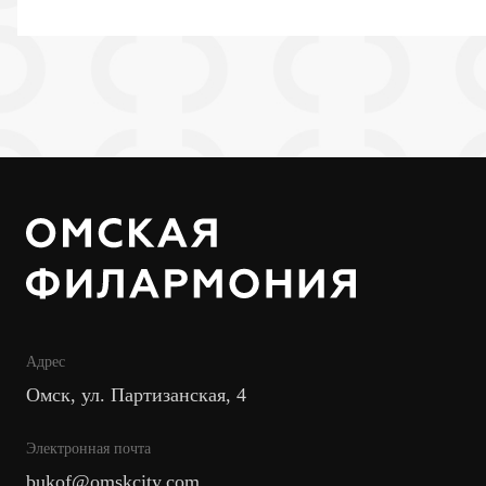
Адрес
Омск, ул. Партизанская, 4
Электронная почта
bukof@omskcity.com