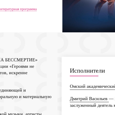
итературная программа
НА БЕССМЕРТИЕ
»
кции «
Героями не
Исполнители
тов, искренне
Омский академически
ъединяющей и
оральную и материальную
Дмитрий Васильев
— 
заслуженный деятель 
кой музыки, артисты