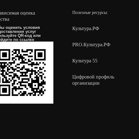
ависимая оценка
Полезные ресурсы:
ества
бы оценить условия
Культура.РФ
доставления услуг
ользуйте QR-код или
ейдите по
ссылке
PRO.Культура.РФ
Культура 55
Цифровой профиль
организации