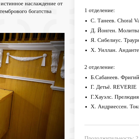
 истинное наслаждение от
1 отделение:
тембрового богатства
С. Танеев. Choral V
Д. Йонген. Молитв
Я. Сибелиус. Траур
Х. Уиллан. Андант
2 отделение:
Б.Сабанеев. Фриги
Г. Детьё. REVERIE
Г.Хауэлс. Прелюдия
Х. Андриессен. Ток
Продолжительность: 2 