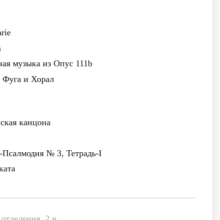
arie
а
ная музыка из Опус 111b
е Фуга и Хорал
йская канцона
-Псалмодия № 3, Тетрадь-I
ката
отделения, 2 ч.