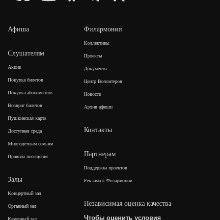
Афиша
Филармония
Коллективы
Слушателям
Проекты
Акции
Документы
Покупка билетов
Центр Волонтеров
Покупка абонементов
Новости
Возврат билетов
Архив афиши
Пушкинская карта
Контакты
Доступная среда
Многодетным семьям
Партнерам
Правила посещения
Поддержка проектов
Залы
Реклама в Филармонии
Концертный зал
Независимая оценка качества
Органный зал
Чтобы оценить условия
Камерный зал