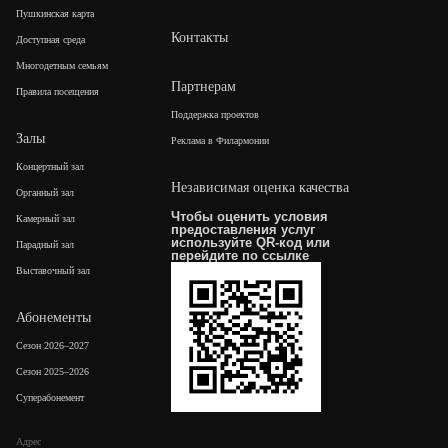
Пушкинская карта
Контакты
Доступная среда
Многодетным семьям
Партнерам
Правила посещения
Поддержка проектов
Залы
Реклама в Филармонии
Концертный зал
Независимая оценка качества
Органный зал
Чтобы оценить условия
Камерный зал
предоставления услуг
используйте QR-код или
Парадный зал
перейдите по
ссылке
Выставочный зал
Абонементы
Сезон 2026–2027
Сезон 2025–2026
Суперабонемент
Адрес